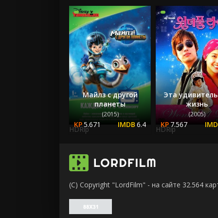
Майлз с другой
Эта удивитель
планеты
жизнь
(2015)
(2005)
5.671
6.4
7.567
HDRip
HDRip
(C) Copyright "LordFilm" - на сайте 32.564 