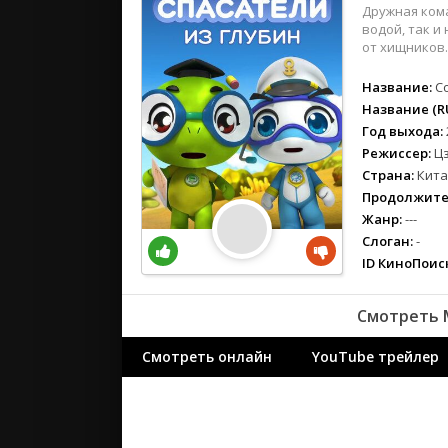
вестерн
Дружная кома
военный
водой, так и
от хищников.
детектив
детский
Название:
C
для взрос
Название (RU
Год выхода:
документ
Режиссер:
Ц
история
Страна:
Кита
драма
Продолжите
комедия
Жанр:
---
коротком
Слоган:
-
криминал
ID КиноПоиск
мелодрам
Смотреть М
музыка
мюзикл
Смотреть онлайн
YouTube трейлер
приключе
семейный
спорт
триллер