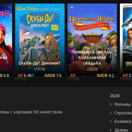
Принцесса Лебедь:
ная
Королевская
Скуби-Ду! Динамит
свадьба
Ос
(1976)
(2020)
6.8
6.461
7.6
4.2
5
HDRip
HDRip
HDRip
2024
Фильмы 
картины с хорошим HD качеством.
Сериалы
Боевики
Драмы