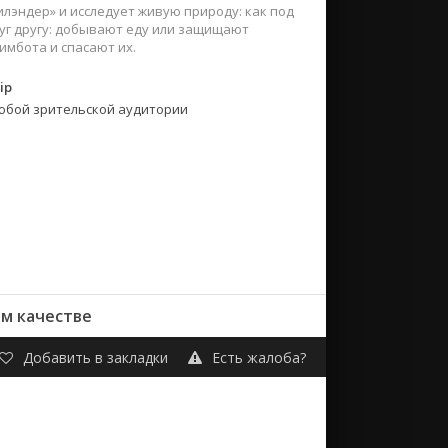
лэндер» и исследует живую природу: как под
друг другу: добывают еду или защищают
имбота и спасают их.
ip
юбой зрительской аудитории
ем качестве
Добавить в закладки
Есть жалоба?