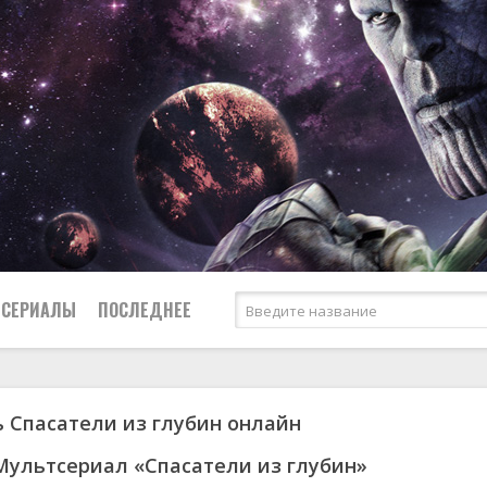
СЕРИАЛЫ
ПОСЛЕДНЕЕ
 Спасатели из глубин онлайн
я
биография
Россия
Австралия
1953
1957
боевик
США
Аргентина
1955
1967
Мультсериал «Спасатели из глубин»