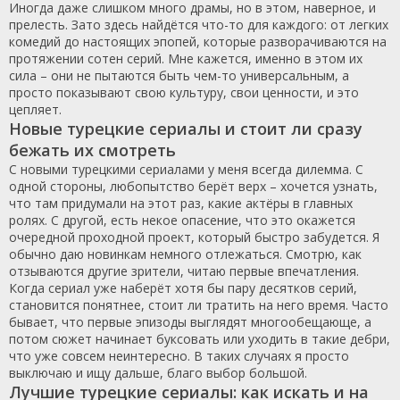
Иногда даже слишком много драмы, но в этом, наверное, и
прелесть. Зато здесь найдётся что-то для каждого: от легких
комедий до настоящих эпопей, которые разворачиваются на
протяжении сотен серий. Мне кажется, именно в этом их
сила – они не пытаются быть чем-то универсальным, а
просто показывают свою культуру, свои ценности, и это
цепляет.
Новые турецкие сериалы и стоит ли сразу
бежать их смотреть
С новыми турецкими сериалами у меня всегда дилемма. С
одной стороны, любопытство берёт верх – хочется узнать,
что там придумали на этот раз, какие актёры в главных
ролях. С другой, есть некое опасение, что это окажется
очередной проходной проект, который быстро забудется. Я
обычно даю новинкам немного отлежаться. Смотрю, как
отзываются другие зрители, читаю первые впечатления.
Когда сериал уже наберёт хотя бы пару десятков серий,
становится понятнее, стоит ли тратить на него время. Часто
бывает, что первые эпизоды выглядят многообещающе, а
потом сюжет начинает буксовать или уходить в такие дебри,
что уже совсем неинтересно. В таких случаях я просто
выключаю и ищу дальше, благо выбор большой.
Лучшие турецкие сериалы: как искать и на