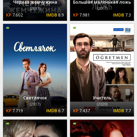
Черная жемчужина
Большая маленькая ложь
(2017)
(2017)
7.602
8.9
7.981
7.3
Светлячок
Учитель
(2017)
(2020)
7.719
6.7
7.437
7.7