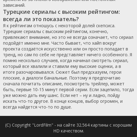
зависаний.
Турецкие сериалы с высоким рейтингом:
всегда ли это показатель?
Я к рейтингам отношусь с некоторой долей скепсиса.
Турецкие сериалы с высоким рейтингом, конечно,
привлекают внимание, но это не всегда означает, что сериал
подойдёт именно мне. Часто бывает, что хайп вокруг
проекта создаётся искусственно или он просто попадает в
тренд, но сам по себе не представляет ничего особенного. Я
помню несколько случаев, когда начинал смотреть сериал,
который все хвалили и ставили ему высокие оценки, а в
итоге разочаровывался. Сюжет был предсказуем, герои
плоские, а диалоги банальные. Поэтому я предпочитаю
сначала почитать описание, посмотреть трейлер, может
быть, первые 10-15 минут первой серии. Если зацепило, тогда
уже можно дать ему шанс. Если нет – ну и ладно, пойду
искать что-то другое. В конце концов, выбор огромен, и
всегда найдется что-то по душе.
(C) Copyright "LordFilm" - на сайте 32.564 картины с хорошим
HD качеством.