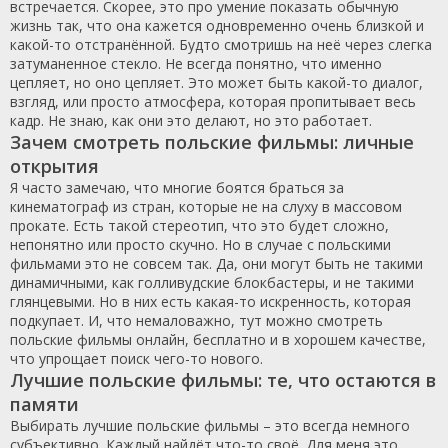
встречается. Скорее, это про умение показать обычную
жизнь так, что она кажется одновременно очень близкой и
какой-то отстранённой. Будто смотришь на неё через слегка
затуманенное стекло. Не всегда понятно, что именно
цепляет, но оно цепляет. Это может быть какой-то диалог,
взгляд, или просто атмосфера, которая пропитывает весь
кадр. Не знаю, как они это делают, но это работает.
Зачем смотреть польские фильмы: личные
открытия
Я часто замечаю, что многие боятся браться за
кинематограф из стран, которые не на слуху в массовом
прокате. Есть такой стереотип, что это будет сложно,
непонятно или просто скучно. Но в случае с польскими
фильмами это не совсем так. Да, они могут быть не такими
динамичными, как голливудские блокбастеры, и не такими
глянцевыми. Но в них есть какая-то искренность, которая
подкупает. И, что немаловажно, тут можно смотреть
польские фильмы онлайн, бесплатно и в хорошем качестве,
что упрощает поиск чего-то нового.
Лучшие польские фильмы: те, что остаются в
памяти
Выбирать лучшие польские фильмы – это всегда немного
субъективно. Каждый найдёт что-то своё. Для меня это