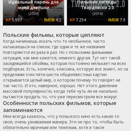
Идеальный парень для
Польские легенды:
моей девушки
Твардовски 2.0
(2009)
(2016)
5.937
4.2
7.254
7.3
Польские фильмы, которые цепляют
Когда начинаешь искать что-то необычное, часто
натыкаешься на списки, где одни и те же названия
повторяются из раза в раз. Но с польскими фильмами
ситуация, как мне кажется, немного другая. Тут нет такой
засидевшейся обоймы, которая постоянно мелькает на всех
подборках. Есть, конечно, классика, которую все знают, но за
пределами этих пяти-шести общеизвестных картин
открывается целый мир, о котором почему-то говорят не
так часто. И это, наверное, хорошо. Нет этого давления
массовой популярности, когда тебе чуть ли не насильно
пытаются продать то, что уже пересмотрели все вокруг.
Особенности польских фильмов, которые
запоминаются
Мне всегда казалось, что у польского кино есть какая-то
своя, очень узнаваемая манера. Это не про то, чтобы быть
обязательно мрачным или тяжёлым, хотя и такое