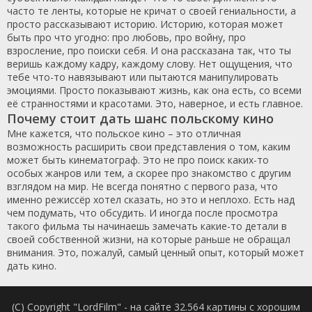
часто те ленты, которые не кричат о своей гениальности, а
просто рассказывают историю. Историю, которая может
быть про что угодно: про любовь, про войну, про
взросление, про поиски себя. И она рассказана так, что ты
веришь каждому кадру, каждому слову. Нет ощущения, что
тебе что-то навязывают или пытаются манипулировать
эмоциями. Просто показывают жизнь, как она есть, со всеми
её странностями и красотами. Это, наверное, и есть главное.
Почему стоит дать шанс польскому кино
Мне кажется, что польское кино – это отличная
возможность расширить свои представления о том, каким
может быть кинематограф. Это не про поиск каких-то
особых жанров или тем, а скорее про знакомство с другим
взглядом на мир. Не всегда понятно с первого раза, что
именно режиссёр хотел сказать, но это и неплохо. Есть над
чем подумать, что обсудить. И иногда после просмотра
такого фильма ты начинаешь замечать какие-то детали в
своей собственной жизни, на которые раньше не обращал
внимания. Это, пожалуй, самый ценный опыт, который может
дать кино.
(C) Copyright "LordFilm" - на сайте 32.564 картины с хорошим