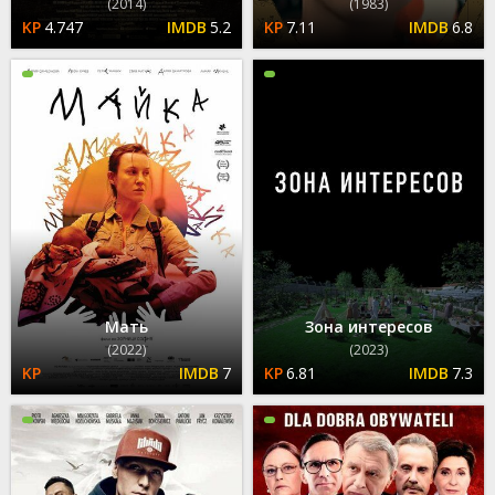
(2014)
(1983)
4.747
5.2
7.11
6.8
Мать
Зона интересов
(2022)
(2023)
7
6.81
7.3