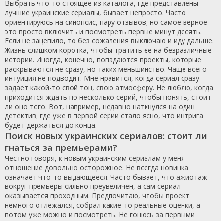
Выбрать что-то стоящее из каталога, где представлены
лучшие украинские сериалы, бывает непросто. Часто
ориентируюсь на синопсис, пару отзывов, но самое верное –
это просто включить и посмотреть первые минут десять.
Если не зацепило, то без сожаления выключаю и иду дальше.
Жизнь слишком коротка, чтобы тратить ее на безразличные
истории. Иногда, конечно, попадаются проекты, которые
раскрываются не сразу, но таких меньшинство. Чаще всего
интуиция не подводит. Мне нравится, когда сериал сразу
задает какой-то свой тон, свою атмосферу. Не люблю, когда
приходится ждать по несколько серий, чтобы понять, стоит
ли оно того. Вот, например, недавно наткнулся на один
детектив, где уже в первой серии стало ясно, что интрига
будет держаться до конца.
Поиск новых украинских сериалов: стоит ли
гнаться за премьерами?
Честно говоря, к новым украинским сериалам у меня
отношение довольно осторожное. Не всегда новинка
означает что-то выдающееся. Часто бывает, что ажиотаж
вокруг премьеры сильно преувеличен, а сам сериал
оказывается проходным. Предпочитаю, чтобы проект
немного отлежался, собрал какие-то реальные оценки, а
потом уже можно и посмотреть. Не гонюсь за первыми