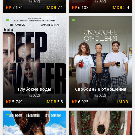
(2022)
(2022)
7.174
7.1
6.103
5.4
Глубокие воды
Свободные отношения
(2022)
(2022)
5.749
5.5
6.925