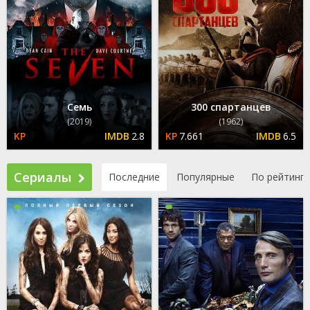
Семь
300 спартанцев
(2019)
(1962)
2.8
7.661
6.5
Сериалы
Последние
Популярные
По рейтингу