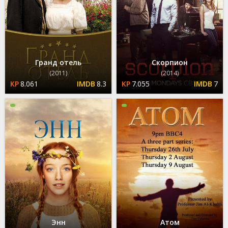
Гранд отель
Скорпион
(2011)
(2014)
8.061
8.3
7.055
7
Энн
Атом