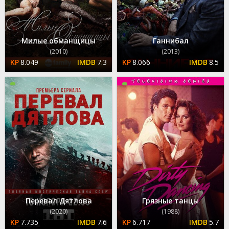
Милые обманщицы
Ганнибал
(2010)
(2013)
8.049
7.3
8.066
8.5
Перевал Дятлова
Грязные танцы
(2020)
(1988)
7.735
7.6
6.717
5.7