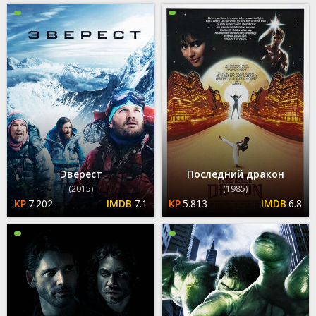
Эверест
Последний дракон
(2015)
(1985)
7.202
7.1
5.813
6.8