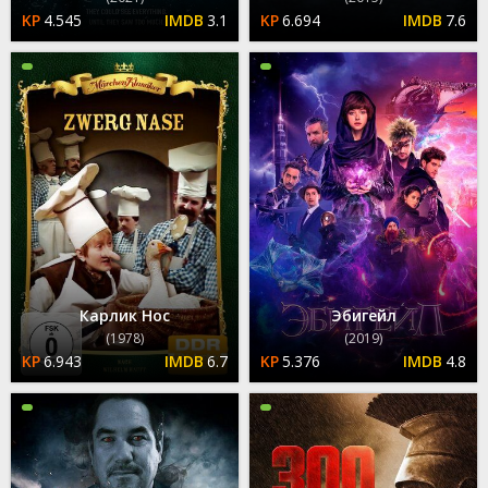
4.545
3.1
6.694
7.6
Карлик Нос
Эбигейл
(1978)
(2019)
6.943
6.7
5.376
4.8