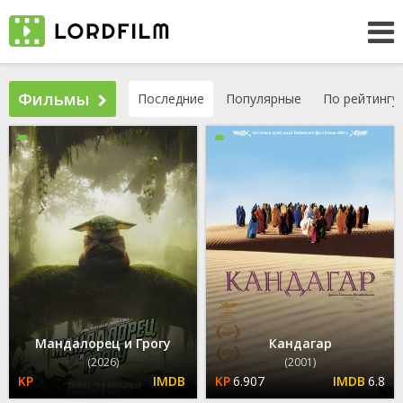
Фильмы
Последние
Популярные
По рейтингу
Мандалорец и Грогу
Кандагар
(2026)
(2001)
6.907
6.8