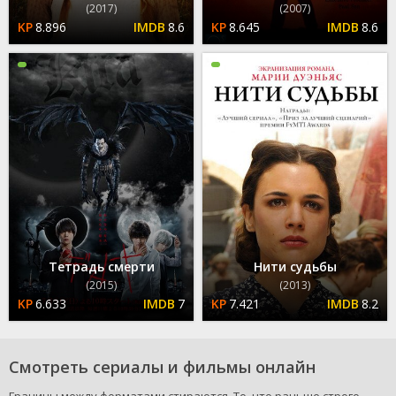
(2017)
(2007)
8.896
8.6
8.645
8.6
Тетрадь смерти
Нити судьбы
(2015)
(2013)
6.633
7
7.421
8.2
Смотреть сериалы и фильмы онлайн
Границы между форматами стираются. То, что раньше строго