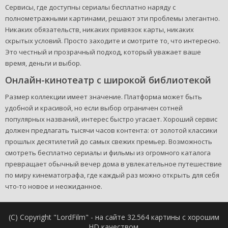
Сервисы, где доступны сериалы бесплатно наряду с
полнометражными картинами, решают эти проблемы элегантно.
Никаких обязательств, никаких привязок карты, никаких
скрытых условий. Просто заходите и смотрите то, что интересно.
Это честный и прозрачный подход, который уважает ваше
время, деньги и выбор.
Онлайн-кинотеатр с широкой библиотекой
Размер коллекции имеет значение. Платформа может быть
удобной и красивой, но если выбор ограничен сотней
популярных названий, интерес быстро угасает. Хороший сервис
должен предлагать тысячи часов контента: от золотой классики
прошлых десятилетий до самых свежих премьер. Возможность
смотреть бесплатно сериалы и фильмы из огромного каталога
превращает обычный вечер дома в увлекательное путешествие
по миру кинематографа, где каждый раз можно открыть для себя
что-то новое и неожиданное.
(C) Copyright "LordFilm" - на сайте 32.564 картины с хорошим
HD качеством.