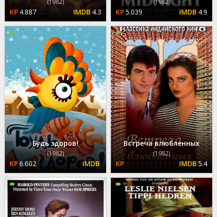
(1982)
(1982)
4.887
4.3
5.039
4.9
Будь здоров!
Встреча влюбленных
(1982)
(1982)
6.602
5.4