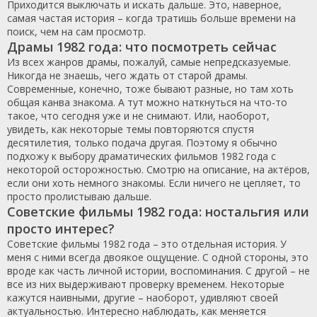
Приходится выключать и искать дальше. Это, наверное,
самая частая история – когда тратишь больше времени на
поиск, чем на сам просмотр.
Драмы 1982 года: что посмотреть сейчас
Из всех жанров драмы, пожалуй, самые непредсказуемые.
Никогда не знаешь, чего ждать от старой драмы.
Современные, конечно, тоже бывают разные, но там хоть
общая канва знакома. А тут можно наткнуться на что-то
такое, что сегодня уже и не снимают. Или, наоборот,
увидеть, как некоторые темы повторяются спустя
десятилетия, только подача другая. Поэтому я обычно
подхожу к выбору драматических фильмов 1982 года с
некоторой осторожностью. Смотрю на описание, на актёров,
если они хоть немного знакомы. Если ничего не цепляет, то
просто пролистываю дальше.
Советские фильмы 1982 года: ностальгия или
просто интерес?
Советские фильмы 1982 года – это отдельная история. У
меня с ними всегда двоякое ощущение. С одной стороны, это
вроде как часть личной истории, воспоминания. С другой – не
все из них выдерживают проверку временем. Некоторые
кажутся наивными, другие – наоборот, удивляют своей
актуальностью. Интересно наблюдать, как меняется