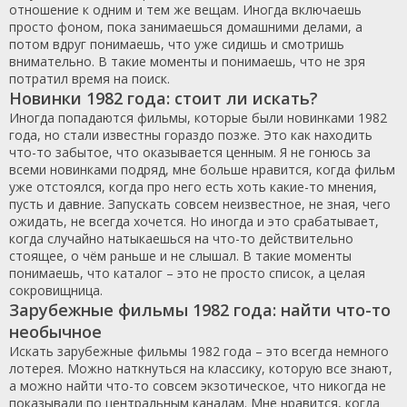
отношение к одним и тем же вещам. Иногда включаешь
просто фоном, пока занимаешься домашними делами, а
потом вдруг понимаешь, что уже сидишь и смотришь
внимательно. В такие моменты и понимаешь, что не зря
потратил время на поиск.
Новинки 1982 года: стоит ли искать?
Иногда попадаются фильмы, которые были новинками 1982
года, но стали известны гораздо позже. Это как находить
что-то забытое, что оказывается ценным. Я не гонюсь за
всеми новинками подряд, мне больше нравится, когда фильм
уже отстоялся, когда про него есть хоть какие-то мнения,
пусть и давние. Запускать совсем неизвестное, не зная, чего
ожидать, не всегда хочется. Но иногда и это срабатывает,
когда случайно натыкаешься на что-то действительно
стоящее, о чём раньше и не слышал. В такие моменты
понимаешь, что каталог – это не просто список, а целая
сокровищница.
Зарубежные фильмы 1982 года: найти что-то
необычное
Искать зарубежные фильмы 1982 года – это всегда немного
лотерея. Можно наткнуться на классику, которую все знают,
а можно найти что-то совсем экзотическое, что никогда не
показывали по центральным каналам. Мне нравится, когда