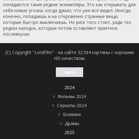
попадаются такие редкие экземпляры. Это как открывать для
себя новые уголки, когда думал, что уже всё видел. Иногда,
конечно, попадаешь и на откровенно странные вещи,
которые быстро выключаешь. Но риск того стоит, ради тех
редких находок, которые потом оставляют приятное
послевкусие.
(C) Copyright "LordFilm" - на сайте 32.564 картины с хорошим
HD качеством.
2024
Фильмы 2024
Сериалы 2024
Боевики
Драмы
2025