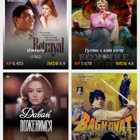
Измена
Гуляю с кем хочу
(1982)
(1982)
6.455
6.9
5.678
4.6