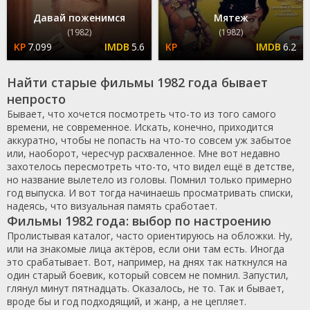
Давай поженимся
Мятеж
(1982)
(1982)
7.099
5.6
6.2
Найти старые фильмы 1982 года бывает
непросто
Бывает, что хочется посмотреть что-то из того самого
времени, не современное. Искать, конечно, приходится
аккуратно, чтобы не попасть на что-то совсем уж забытое
или, наоборот, чересчур расхваленное. Мне вот недавно
захотелось пересмотреть что-то, что видел ещё в детстве,
но название вылетело из головы. Помнил только примерно
год выпуска. И вот тогда начинаешь просматривать списки,
надеясь, что визуальная память сработает.
Фильмы 1982 года: выбор по настроению
Пролистывая каталог, часто ориентируюсь на обложки. Ну,
или на знакомые лица актёров, если они там есть. Иногда
это срабатывает. Вот, например, на днях так наткнулся на
один старый боевик, который совсем не помнил. Запустил,
глянул минут пятнадцать. Оказалось, не то. Так и бывает,
вроде бы и год подходящий, и жанр, а не цепляет.