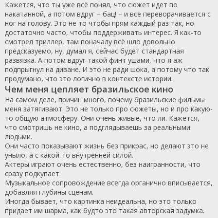
Кажется, что ты уже всё понял, что сюжет идет по
накатанной, а потом вдруг – бац! – и всё переворачивается с
ног на голову. Это не то чтобы прям каждый раз так, но
достаточно часто, чтобы поддерживать интерес. Я как-то
смотрел триллер, там поначалу всё шло довольно
предсказуемо, ну, думал я, сейчас будет стандартная
развязка. А потом вдруг такой финт ушами, что я аж
подпрыгнул на диване. И это не ради шока, а потому что так
продумано, что это логично в контексте истории.
Чем меня цепляет бразильское кино
На самом деле, причин много, почему бразильские фильмы
меня затягивают. Это не только про сюжеты, но и про какую-
то общую атмосферу. Они очень живые, что ли. Кажется,
что смотришь не кино, а подглядываешь за реальными
людьми.
Они часто показывают жизнь без прикрас, но делают это не
уныло, а с какой-то внутренней силой.
Актеры играют очень естественно, без наигранности, что
сразу подкупает.
Музыкальное сопровождение всегда органично вписывается,
добавляя глубины сценам.
Иногда бывает, что картинка неидеальна, но это только
придает им шарма, как будто это такая авторская задумка.