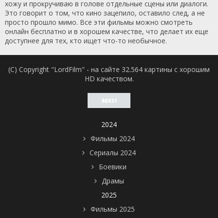
хожу и прокручиваю в голове отдельные сцены или диалоги.
Это говорит о том, что кино зацепило, оставило след, а не
просто прошло мимо. Все эти фильмы можно смотреть
онлайн бесплатно и в хорошем качестве, что делает их еще
доступнее для тех, кто ищет что-то необычное.
(C) Copyright "LordFilm" - на сайте 32.564 картины с хорошим
HD качеством.
2024
Фильмы 2024
Сериалы 2024
Боевики
Драмы
2025
Фильмы 2025