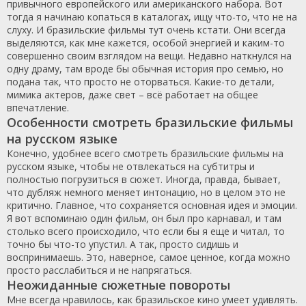
привычного европейского или американского набора. Вот
тогда я начинаю копаться в каталогах, ищу что-то, что не на
слуху. И бразильские фильмы тут очень кстати. Они всегда
выделяются, как мне кажется, особой энергией и каким-то
совершенно своим взглядом на вещи. Недавно наткнулся на
одну драму, там вроде бы обычная история про семью, но
подана так, что просто не оторваться. Какие-то детали,
мимика актеров, даже свет – всё работает на общее
впечатление.
Особенности смотреть бразильские фильмы
на русском языке
Конечно, удобнее всего смотреть бразильские фильмы на
русском языке, чтобы не отвлекаться на субтитры и
полностью погрузиться в сюжет. Иногда, правда, бывает,
что дубляж немного меняет интонацию, но в целом это не
критично. Главное, что сохраняется основная идея и эмоции.
Я вот вспоминаю один фильм, он был про карнавал, и там
столько всего происходило, что если бы я еще и читал, то
точно бы что-то упустил. А так, просто сидишь и
воспринимаешь. Это, наверное, самое ценное, когда можно
просто расслабиться и не напрягаться.
Неожиданные сюжетные повороты
Мне всегда нравилось, как бразильское кино умеет удивлять.