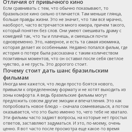
Отличия от привычного кино
Если сравнивать с тем, что обычно показывают, то
бразильское кино сильно отличается. Там меньше глянца,
больше правды жизни. Это не значит, что там всё мрачно,
наоборот, часто встречается много юмора, причем такого,
который понятен без слов. Они умеют смешивать драму с
комедией так, что ты и плачешь, и смеешься почти
одновременно. Это, наверное, и есть та самая изюминка,
которая делает их особенными. Недавно попался фильм, где
история о потере была рассказана с таким количеством
позитивных моментов, что он оставил после себя светлое
чувство, а не грусть. Это дорогого стоит.
Почему стоит дать шанс бразильским
фильмам
Иногда мне кажется, что люди просто боятся нового,
привыкли к определенному формату и не хотят выходить из
зоны комфорта. А ведь бразильские фильмы могут
предложить совсем другие эмоции и впечатления. Это как
попробовать новое блюдо – сначала сомневаешься, а потом
оказывается, что это было именно то, чего тебе не хватало.
Эти фильмы часто задают вопросы, на которые нет простых
ответов, заставляют задуматься. И это, по-моему, очень
ценно. Я вот часто после просмотра еще какое-то время