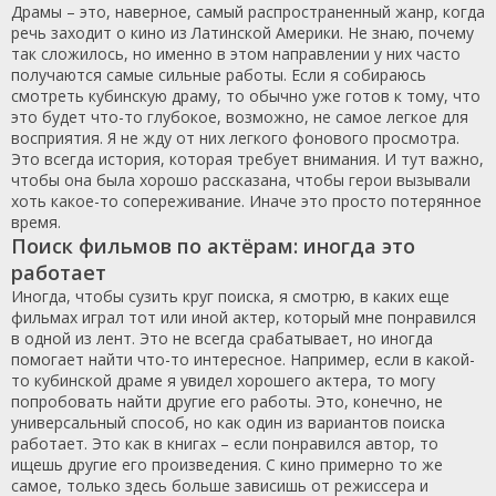
Драмы – это, наверное, самый распространенный жанр, когда
речь заходит о кино из Латинской Америки. Не знаю, почему
так сложилось, но именно в этом направлении у них часто
получаются самые сильные работы. Если я собираюсь
смотреть кубинскую драму, то обычно уже готов к тому, что
это будет что-то глубокое, возможно, не самое легкое для
восприятия. Я не жду от них легкого фонового просмотра.
Это всегда история, которая требует внимания. И тут важно,
чтобы она была хорошо рассказана, чтобы герои вызывали
хоть какое-то сопереживание. Иначе это просто потерянное
время.
Поиск фильмов по актёрам: иногда это
работает
Иногда, чтобы сузить круг поиска, я смотрю, в каких еще
фильмах играл тот или иной актер, который мне понравился
в одной из лент. Это не всегда срабатывает, но иногда
помогает найти что-то интересное. Например, если в какой-
то кубинской драме я увидел хорошего актера, то могу
попробовать найти другие его работы. Это, конечно, не
универсальный способ, но как один из вариантов поиска
работает. Это как в книгах – если понравился автор, то
ищешь другие его произведения. С кино примерно то же
самое, только здесь больше зависишь от режиссера и