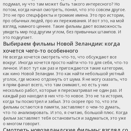
подумал, ну что там может быть такого интересного? Но
потом, когда начал смотреть, понял, что это совсем другое.
Это не про спецэффекты и громкие имена. Это про истории,
про обычных людей, про их переживания. И вот это, на мой
взгляд, намного ценнее. Такие фильмы дают возможность
увидеть мир под другим углом, без привычных штампов. И
это подкупает.
Выбираем фильмы Новой Зеландии: когда
хочется чего-то особенного
Не всегда хочется смотреть что-то, что обсуждают все
вокруг. Иногда хочется просто найти что-то для себя, что-то
личное. И вот тут как раз и пригождаются такие категории,
как кино Новой Зеландии. Это как найти небольшой уютный
уголок, где можно отдохнуть от шума. Я не могу сказать, что
я прям фанат всего, что там снимают, но есть у них
несколько работ, которые я пересматривал не один раз. И
каждый раз находил в них что-то новое. Это не та история,
когда ты посмотрел и забыл. Это скорее про то, что эти
фильмы остаются в памяти, заставляют о чем-то думать,
что-то анализировать. И это, я считаю, большой плюс. Когда
фильм заставляет тебя остановиться и задуматься, это уже
о многом говорит.
Смотреть новозеландские фильмы: взгляд со