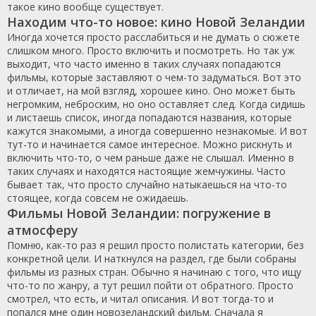
такое кино вообще существует.
Находим что-то новое: кино Новой Зеландии
Иногда хочется просто расслабиться и не думать о сюжете
слишком много. Просто включить и посмотреть. Но так уж
выходит, что часто именно в таких случаях попадаются
фильмы, которые заставляют о чем-то задуматься. Вот это
и отличает, на мой взгляд, хорошее кино. Оно может быть
негромким, неброским, но оно оставляет след. Когда сидишь
и листаешь список, иногда попадаются названия, которые
кажутся знакомыми, а иногда совершенно незнакомые. И вот
тут-то и начинается самое интересное. Можно рискнуть и
включить что-то, о чем раньше даже не слышал. Именно в
таких случаях и находятся настоящие жемчужины. Часто
бывает так, что просто случайно натыкаешься на что-то
стоящее, когда совсем не ожидаешь.
Фильмы Новой Зеландии: погружение в
атмосферу
Помню, как-то раз я решил просто полистать категории, без
конкретной цели. И наткнулся на раздел, где были собраны
фильмы из разных стран. Обычно я начинаю с того, что ищу
что-то по жанру, а тут решил пойти от обратного. Просто
смотрел, что есть, и читал описания. И вот тогда-то и
попался мне один новозеландский фильм. Сначала я