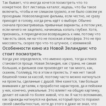
Так бывает, что иногда хочется посмотреть что-то
конкретное. Вот листаешь каталог, ищешь, что бы такое
включить, чтобы и не слишком грузило, и не было совсем уж
проходным. Новозеландские фильмы, если честно, не сразу
приходят в голову, когда речь идёт о выборе. Обычно
сначала просматриваешь привычные варианты, а потом уже,
если ничего не зацепило, начинаешь копать глубже. Хотя,
признаюсь, я периодически возвращаюсь к ним, потому что
там есть своя, ни на что не похожая атмосфера. Это не про
массовость, скорее про что-то штучное, с изюминкой.
Особенности кино из Новой Зеландии: что
стоит посмотреть
Когда уже определился, что именно нужно, тогда и поиск
становится проще. Новая Зеландия, как страна, не самая
большая, и фильмов они производят не так много, как,
скажем, Голливуд. Но в этом и прелесть. У них нет такой
бешеной гонки за кассой, поэтому часто можно наткнуться
на проекты, сделанные с душой. Мне кажется, там больше
внимания к деталям, к проработке характеров, да и пейзажи
у них, конечно, уникальные. Это влияет на общую картинку,
делает её какой-то более живой, что ли. Я часто вспоминаю,
как однажды наткнулся на фильм, который просто поразил
своей самобытностью, хотя до этого я даже не знал, что