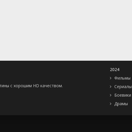
Доминикана
Турция
1975
2009
ка
Замбия
Финляндия
1976
2010
ар
Катар
Франция
1977
2011
Кения
Чехия
1978
2012
Китай
Швеция
1979
2013
Колумбия
Япония
1980
2014
Корея Южная
Россия
1981
2015
Куба
США
1982
2016
Литва
СССР
1983
2017
2024
Люксембург
Украина
1984
2018
Фильмы 
Малайзия
1985
2019
картины с хорошим HD качеством.
Сериалы
Мальта
1986
2020
Боевики
Марокко
1987
2021
Драмы
Мексика
1988
2022
Монако
1989
2023
Непал
1990
2024
Нигерия
1991