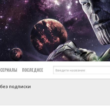
СЕРИАЛЫ
ПОСЛЕДНЕЕ
без подписки
я
биография
Россия
Австралия
1953
1957
боевик
США
Аргентина
1955
1967