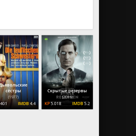
ию
По возрастанию
Дьявольские
сёстры
Скрытые резервы
(1977)
(2016)
.401
4.4
5.018
5.2