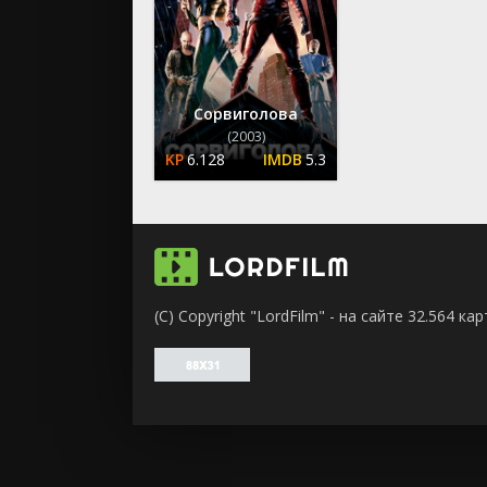
ужасы
фантасти
фильм-ну
фэнтези
Сорвиголова
(2003)
6.128
5.3
(C) Copyright "LordFilm" - на сайте 32.564 