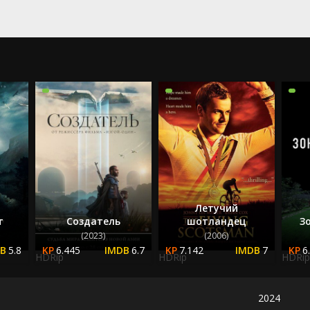
Летучий
т
Создатель
шотландец
З
(2023)
(2006)
5.8
6.445
6.7
7.142
7
6
HDRip
HDRip
HDRip
2024