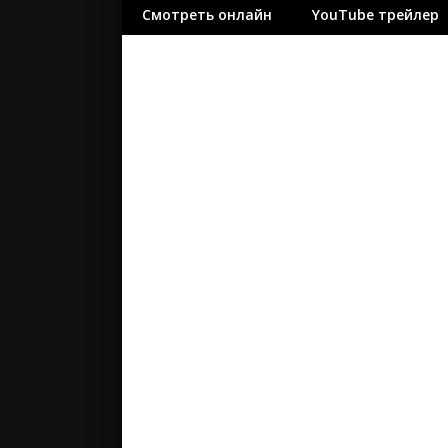
Смотреть онлайн
YouTube трейлер
ужасы
фантасти
фильм-ну
фэнтези