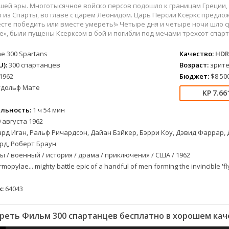
вестерн
СССР
Бразилия
1957
1968
ашей эры. Многотысячное войско персов подошло к границам Греци
военный
Австралия
Великобритания
1958
1973
 из Спарты, во главе с царем Леонидом. Царь Персии Ксеркс предло
сте победить или вместе умереть!» Четыре дня и четыре ночи шло с
детектив
Австрия
Венгрия
1959
1974
», были пущены Ксерксом в бой и погибли под мечами трехсот спар
документальный
Алжир
Венесуэла
1960
1981
he 300 Spartans
Качество:
HDR
лых
драма
Аргентина
Германия
1961
1986
):
300 спартанцев
Возраст:
зрите
альный
история
Беларусь
Германия (ГДР)
1962
1988
1962
Бюджет:
$8 50
комедия
Бельгия
Греция
1963
1990
удольф Мате
7.66
короткометражка
Болгария
Казахстан
1964
1993
криминал
Бразилия
Канада
1965
1996
льность:
1 ч 54 мин
етражка
мелодрама
Великобритания
Китай
1966
1997
 августа 1962
рд Иган, Ральф Ричардсон, Дайан Бэйкер, Бэрри Коу, Дэвид Фаррар,
приключения
Венгрия
Колумбия
1967
1998
рд, Роберт Браун
а
семейный
Вьетнам
Корея Южная
1968
2001
 / военный / история / драма / приключения / США / 1962
спорт
Гватемала
Мексика
1969
2003
opylae... mighty battle epic of a handful of men forming the invincible 'fly
триллер
Германия (ГДР)
Новая Зеландия
1970
2004
ния
ужасы
Германия (ФРГ)
Норвегия
1971
2005
:
64043
фантастика
Гонконг
Польша
1972
2006
фэнтези
Греция
Таиланд
1973
2007
реть Фильм 300 спартанцев бесплатно в хорошем кач
музыка
Дания
Тайвань
1974
2008