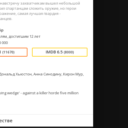
и, навстречу захватчикам вышел небольшой
жил спартанцам сложить оружие, но герои
ражение, cамая лучшая гвардия -
танцев.
ip
лям, достигшим 12 лет
0 000
1
6.5
(11670)
(8000)
 Дональд Хьюстон, Анна Синодину, Кирон Мур,
ing wedge' - against a killer horde five million
естве