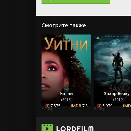
Смотрите также
Уитни
Захар Берку
(2018)
(2019)
7.575
7.3
5.979
HDRip
HDRip