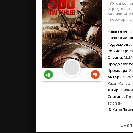
вестерн
480 год до н
военный
отряд воинов
решили: «Вме
детектив
«Бессмертные
детский
Название:
T
для взрос
Название (RU
документ
Год выхода:
история
Режиссер:
Р
драма
Страна:
США
комедия
Продолжите
коротком
Премьера:
29
Актеры:
Рича
криминал
Джон Кроуфо
мелодрам
Жанр:
Фильмы
музыка
Слоган:
«Therm
мюзикл
strong!»
приключе
ID КиноПоиск
семейный
спорт
Смот
триллер