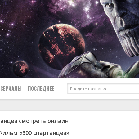
СЕРИАЛЫ
ПОСЛЕДНЕЕ
танцев смотреть онлайн
я
биография
Россия
Австралия
1953
1957
боевик
США
Аргентина
1955
1967
Фильм «300 спартанцев»