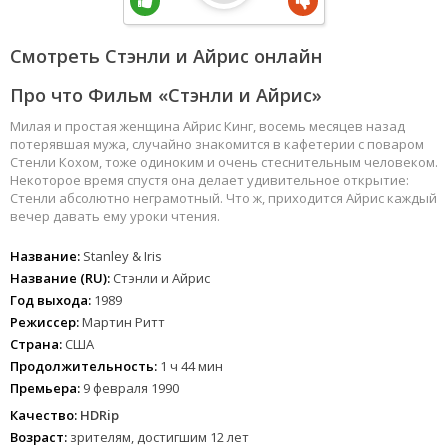
Смотреть Стэнли и Айрис онлайн
Про что Фильм «Стэнли и Айрис»
Милая и простая женщина Айрис Кинг, восемь месяцев назад
потерявшая мужа, случайно знакомится в кафетерии с поваром
Стенли Кохом, тоже одиноким и очень стеснительным человеком.
Некоторое время спустя она делает удивительное открытие:
Стенли абсолютно неграмотный. Что ж, приходится Айрис каждый
вечер давать ему уроки чтения.
Название:
Stanley & Iris
Название (RU):
Стэнли и Айрис
Год выхода:
1989
Режиссер:
Мартин Ритт
Страна:
США
Продолжительность:
1 ч 44 мин
Премьера:
9 февраля 1990
Качество:
HDRip
Возраст:
зрителям, достигшим 12 лет