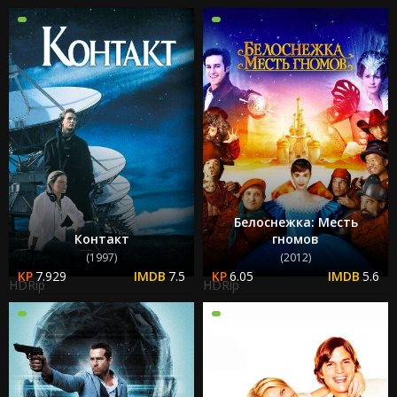
Белоснежка: Месть
Контакт
гномов
(1997)
(2012)
7.929
7.5
6.05
5.6
HDRip
HDRip