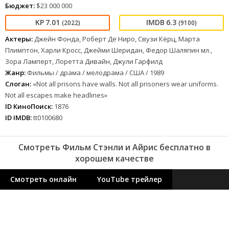
Бюджет:
$23 000 000
7.01
6.3
(2022)
(9100)
Актеры:
Джейн Фонда, Роберт Де Ниро, Свузи Кёрц, Марта
Плимптон, Харли Кросс, Джейми Шеридан, Федор Шаляпин мл.,
Зора Ламперт, Лоретта Дивайн, Джули Гарфилд
Жанр:
Фильмы / драма / мелодрама / США / 1989
Слоган:
«Not all prisons have walls. Not all prisoners wear uniforms.
Not all escapes make headlines»
ID КиноПоиск:
1876
ID IMDB:
tt0100680
Смотреть Фильм Стэнли и Айрис бесплатно в
хорошем качестве
Смотреть онлайн
YouTube трейлер