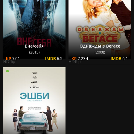
Вне/себя
Однажды в Вегасе
(2015)
(2008)
7.01
6.5
7.234
6.1
HDRip
HDRip