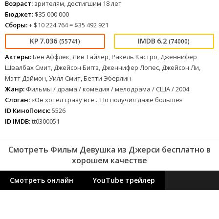
Возраст:
зрителям, достигшим 18 лет
Бюджет:
$35 000 000
Сборы:
+ $10 224 764 = $35 492 921
7.036
6.2
(55741)
(74000)
Актеры:
Бен Аффлек, Лив Тайлер, Ракель Кастро, Дженнифер
Швалбах Смит, Джейсон Биггз, Дженнифер Лопес, Джейсон Ли,
Мэтт Дэймон, Уилл Смит, Бетти Эберлин
Жанр:
Фильмы / драма / комедия / мелодрама / США / 2004
Слоган:
«Он хотел сразу все... Но получил даже больше»
ID КиноПоиск:
5526
ID IMDB:
tt0300051
Смотреть Фильм Девушка из Джерси бесплатно в
хорошем качестве
Смотреть онлайн
YouTube трейлер