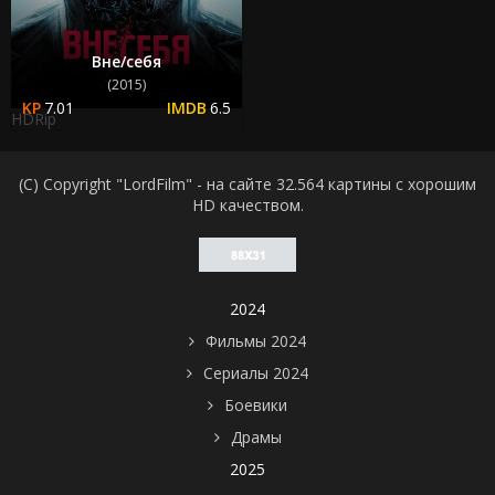
Вне/себя
(2015)
7.01
6.5
HDRip
(C) Copyright "LordFilm" - на сайте 32.564 картины с хорошим
HD качеством.
2024
Фильмы 2024
Сериалы 2024
Боевики
Драмы
2025