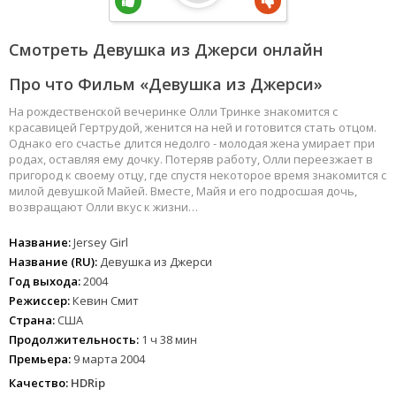
Смотреть Девушка из Джерси онлайн
Про что Фильм «Девушка из Джерси»
На рождественской вечеринке Олли Тринке знакомится с
красавицей Гертрудой, женится на ней и готовится стать отцом.
Однако его счастье длится недолго - молодая жена умирает при
родах, оставляя ему дочку. Потеряв работу, Олли переезжает в
пригород к своему отцу, где спустя некоторое время знакомится с
милой девушкой Майей. Вместе, Майя и его подросшая дочь,
возвращают Олли вкус к жизни…
Название:
Jersey Girl
Название (RU):
Девушка из Джерси
Год выхода:
2004
Режиссер:
Кевин Смит
Страна:
США
Продолжительность:
1 ч 38 мин
Премьера:
9 марта 2004
Качество:
HDRip