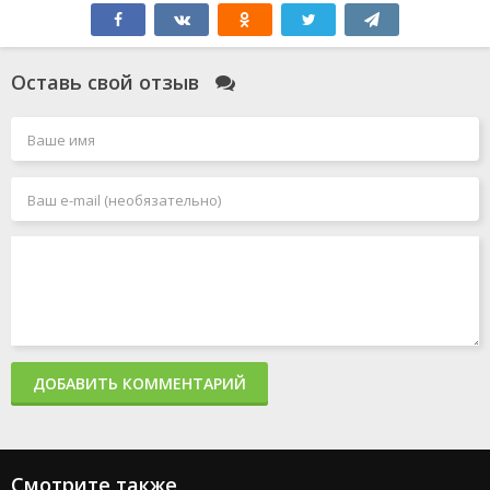
Оставь свой отзыв
ДОБАВИТЬ КОММЕНТАРИЙ
Смотрите также