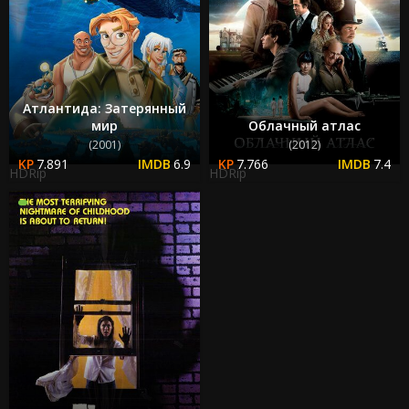
Атлантида: Затерянный
мир
Облачный атлас
(2001)
(2012)
7.891
6.9
7.766
7.4
HDRip
HDRip