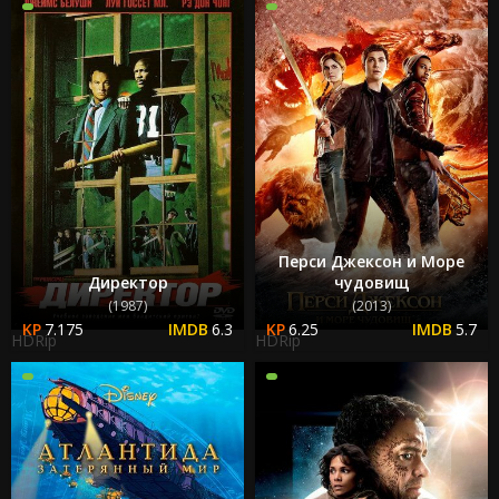
Перси Джексон и Море
Директор
чудовищ
(1987)
(2013)
7.175
6.3
6.25
5.7
HDRip
HDRip