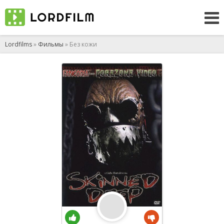
Lordfilms
»
Фильмы
» Без кожи