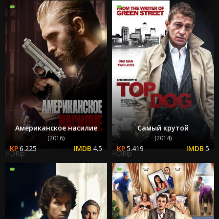
Американское насилие
Самый крутой
(2016)
(2014)
6.225
4.5
5.419
5
HDRip
HDRip