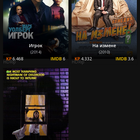
Игрок
На измене
(2014)
(2010)
6.468
6
4.332
3.6
HDRip
HDRip