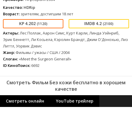
Качество:
HDRip
Возраст:
зрителям, достигшим 18 лет
4.202
4.2
(1120)
(2100)
Актеры:
Лес Поллак, Аарон Симс, Курт Карли, Линда Уэйнриб,
Эрик Беннетт, Ли Косьела, Кэролин Брандт, Джим О'Донохью, Лиз
Литтл, Уорвик Дэвис
Жанр:
Фильмы / ужасы / США / 2004
Слоган:
«Meet the Surgeon General!»
ID КиноПоиск:
6692
Смотреть Фильм Без кожи бесплатно в хорошем
качестве
Смотреть онлайн
YouTube трейлер