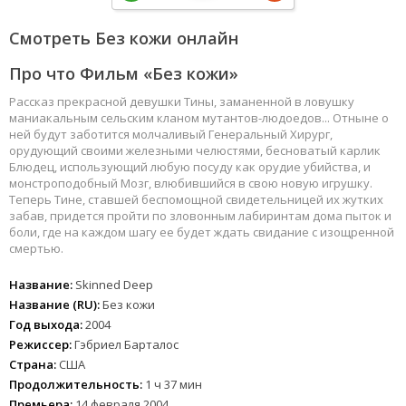
Смотреть Без кожи онлайн
Про что Фильм «Без кожи»
Рассказ прекрасной девушки Тины, заманенной в ловушку
маниакальным сельским кланом мутантов-людоедов... Отныне о
ней будут заботится молчаливый Генеральный Хирург,
орудующий своими железными челюстями, бесноватый карлик
Блюдец, использующий любую посуду как орудие убийства, и
монстроподобный Мозг, влюбившийся в свою новую игрушку.
Теперь Тине, ставшей беспомощной свидетельницей их жутких
забав, придется пройти по зловонным лабиринтам дома пыток и
боли, где на каждом шагу ее будет ждать свидание с изощренной
смертью.
Название:
Skinned Deep
Название (RU):
Без кожи
Год выхода:
2004
Режиссер:
Гэбриел Барталос
Страна:
США
Продолжительность:
1 ч 37 мин
Премьера:
14 февраля 2004