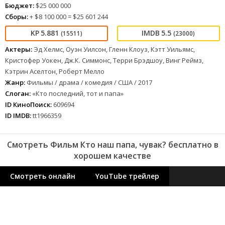
Бюджет:
$25 000 000
Сборы:
+ $8 100 000 = $25 601 244
5.881
5.5
(15511)
(23000)
Актеры:
Эд Хелмс, Оуэн Уилсон, Гленн Клоуз, Кэтт Уильямс,
Кристофер Уокен, Дж.К. Симмонс, Терри Брэдшоу, Винг Реймз,
Кэтрин Аселтон, Роберт Мелло
Жанр:
Фильмы / драма / комедия / США / 2017
Слоган:
«Кто последний, тот и папа»
ID КиноПоиск:
609694
ID IMDB:
tt1966359
Смотреть Фильм Кто наш папа, чувак? бесплатно в
хорошем качестве
Смотреть онлайн
YouTube трейлер