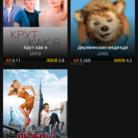
Крут как я
Деревенские медведи
(2013)
(2002)
6.11
5.8
5.268
4.3
HDRip
HDRip