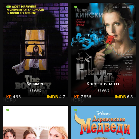
Бугимен
Крестная мать
(1980)
(1997)
4.95
4.7
7.856
6.8
HDRip
HDRip