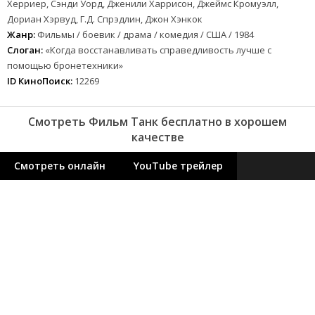
Херриер, Сэнди Уорд, Дженили Харрисон, Джеймс Кромуэлл,
Дориан Хэрвуд, Г.Д. Спрэдлин, Джон Хэнкок
Жанр:
Фильмы / боевик / драма / комедия / США / 1984
Слоган:
«Когда восстанавливать справедливость лучше с
помощью бронетехники»
ID КиноПоиск:
12269
Смотреть Фильм Танк бесплатно в хорошем
качестве
Смотреть онлайн
YouTube трейлер