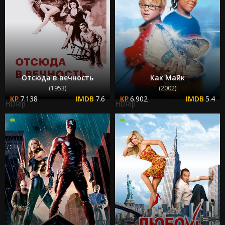
Отсюда в вечность
Как Майк
(1953)
(2002)
7.138
7.6
6.902
5.4
HDRip
HDRip