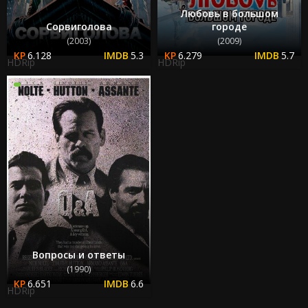
Любовь в большом
Сорвиголова
городе
(2003)
(2009)
6.128
5.3
6.279
5.7
HDRip
HDRip
Вопросы и ответы
(1990)
6.651
6.6
HDRip