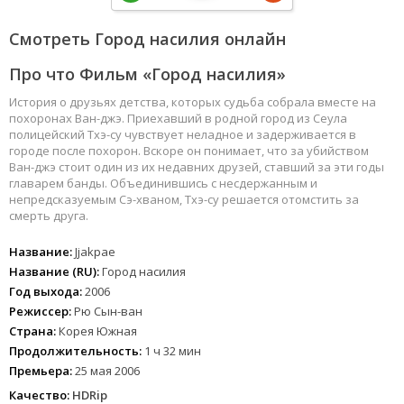
Смотреть Город насилия онлайн
Про что Фильм «Город насилия»
История о друзьях детства, которых судьба собрала вместе на
похоронах Ван-джэ. Приехавший в родной город из Сеула
полицейский Тхэ-су чувствует неладное и задерживается в
городе после похорон. Вскоре он понимает, что за убийством
Ван-джэ стоит один из их недавних друзей, ставший за эти годы
главарем банды. Объединившись с несдержанным и
непредсказуемым Сэ-хваном, Тхэ-су решается отомстить за
смерть друга.
Название:
Jjakpae
Название (RU):
Город насилия
Год выхода:
2006
Режиссер:
Рю Сын-ван
Страна:
Корея Южная
Продолжительность:
1 ч 32 мин
Премьера:
25 мая 2006
Качество:
HDRip