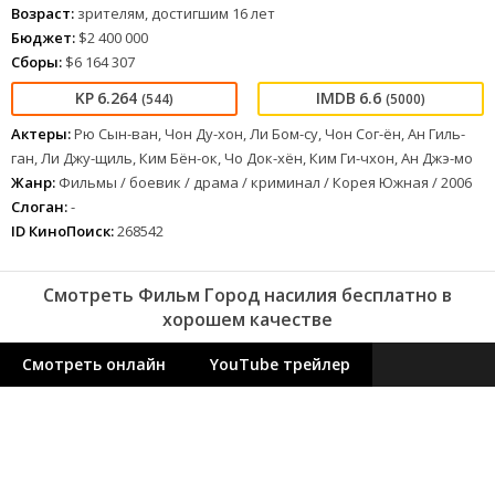
Возраст:
зрителям, достигшим 16 лет
Бюджет:
$2 400 000
Сборы:
$6 164 307
6.264
6.6
(544)
(5000)
Актеры:
Рю Сын-ван, Чон Ду-хон, Ли Бом-су, Чон Сог-ён, Ан Гиль-
ган, Ли Джу-щиль, Ким Бён-ок, Чо Док-хён, Ким Ги-чхон, Ан Джэ-мо
Жанр:
Фильмы / боевик / драма / криминал / Корея Южная / 2006
Слоган:
-
ID КиноПоиск:
268542
Смотреть Фильм Город насилия бесплатно в
хорошем качестве
Смотреть онлайн
YouTube трейлер