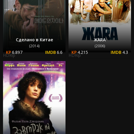
Сделано в Китае
ЖАRА
(2014)
(2006)
6.897
6.6
4.215
4.3
HDRip
HDRip