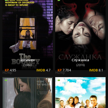
Бугимен
Служанка
(1980)
(2016)
4.95
4.7
7.704
8.1
HDRip
HDRip