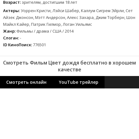
Возраст:
зрителям, достигшим 18 лет
Актеры:
Уоррен Кристи, Лэйси Шабер, Каллум Сигрем Эйрли, Сет
Айзек Джонсон, Мэтт Андерсон, Алекс Захара, Джим Торберн, Шон
Майкл Кайер, Патрик Гилмор, Логан Уильямс
Жанр:
Фильмы / драма / США / 2014
Слоган:
-
ID КиноПоиск:
776501
Смотреть Фильм Цвет дождя бесплатно в хорошем
качестве
Смотреть онлайн
YouTube трейлер