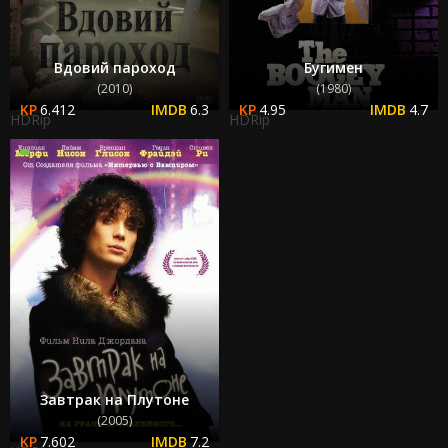
Вдовий пароход
Бугимен
(2010)
(1980)
6.412
6.3
4.95
4.7
HDRip
HDRip
Завтрак на Плутоне
(2005)
7.602
7.2