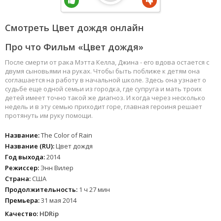
Смотреть Цвет дождя онлайн
Про что Фильм «Цвет дождя»
После смерти от рака Мэтта Келла, Джина - его вдова остается с
двумя сыновьями на руках. Чтобы быть поближе к детям она
соглашается на работу в начальной школе. Здесь она узнает о
судьбе еще одной семьи из городка, где супруга и мать троих
детей имеет точно такой же диагноз. И когда через несколько
недель и в эту семью приходит горе, главная героиня решает
протянуть им руку помощи.
Название:
The Color of Rain
Название (RU):
Цвет дождя
Год выхода:
2014
Режиссер:
Энн Вилер
Страна:
США
Продолжительность:
1 ч 27 мин
Премьера:
31 мая 2014
Качество:
HDRip