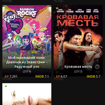
HDRip
HDRip
Мой маленький пони:
Девочки из Эквестрии –
Радужный рок
Кровавая месть
(2014)
(2013)
7.291
7.1
6.07
5.7
HDRip
HDRip