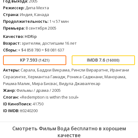
Год выхода:
2005
Режиссер:
Дипа Мехта
Страна:
Индия, Канада
Продолжительность:
1 ч 57 мин
Премьера:
8 сентября 2005
Качество:
HDRip
Возраст:
зрителям, достигшим 16 лет
Сборы:
+ $4 858 780 = $8 081 637
7.593
7.6
(1421)
(16000)
Актеры:
Сарала, Баддхи Викрама, Ринсли Вираратне, Ирангани
Серасингхе, Хермантха Гамадж, Роника Саджнани, Манорама,
Ришма Малик, Мира Бисвас, Видула Джавалгекар
Жанр:
Фильмы / драма / 2005
Слоган:
«Redemption is within the soul»
ID КиноПоиск:
41750
ID IMDB:
tt0240200
Смотреть Фильм Вода бесплатно в хорошем
качестве