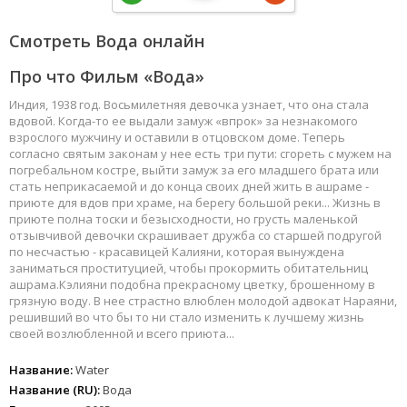
Смотреть Вода онлайн
Про что Фильм «Вода»
Индия, 1938 год. Восьмилетняя девочка узнает, что она стала
вдовой. Когда-то ее выдали замуж «впрок» за незнакомого
взрослого мужчину и оставили в отцовском доме. Теперь
согласно святым законам у нее есть три пути: сгореть с мужем на
погребальном костре, выйти замуж за его младшего брата или
стать неприкасаемой и до конца своих дней жить в ашраме -
приюте для вдов при храме, на берегу большой реки... Жизнь в
приюте полна тоски и безысходности, но грусть маленькой
отзывчивой девочки скрашивает дружба со старшей подругой
по несчастью - красавицей Калияни, которая вынуждена
заниматься проституцией, чтобы прокормить обитательниц
ашрама.Кэлияни подобна прекрасному цветку, брошенному в
грязную воду. В нее страстно влюблен молодой адвокат Нараяни,
решивший во что бы то ни стало изменить к лучшему жизнь
своей возлюбленной и всего приюта...
Название:
Water
Название (RU):
Вода