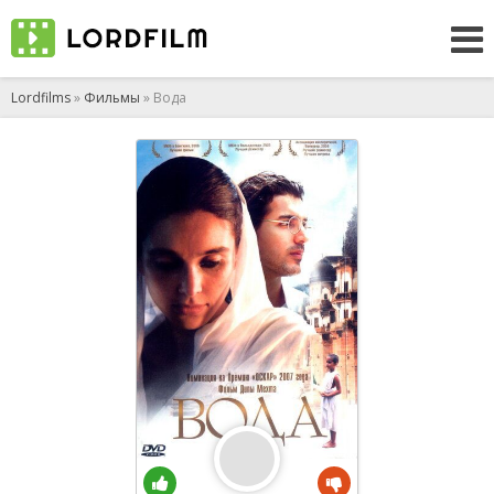
Lordfilms
»
Фильмы
» Вода