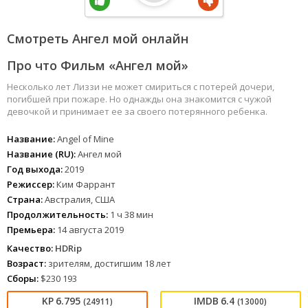
Смотреть Ангел мой онлайн
Про что Фильм «Ангел мой»
Несколько лет Лиззи не может смириться с потерей дочери,
погибшей при пожаре. Но однажды она знакомится с чужой
девочкой и принимает ее за своего потерянного ребенка.
Название:
Angel of Mine
Название (RU):
Ангел мой
Год выхода:
2019
Режиссер:
Ким Фаррант
Страна:
Австралия, США
Продолжительность:
1 ч 38 мин
Премьера:
14 августа 2019
Качество:
HDRip
Возраст:
зрителям, достигшим 18 лет
Сборы:
$230 193
6.795
6.4
(24911)
(13000)