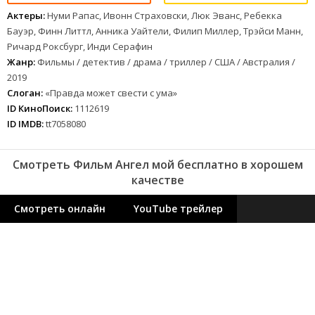
Актеры:
Нуми Рапас, Ивонн Страховски, Люк Эванс, Ребекка
Бауэр, Финн Литтл, Анника Уайтели, Филип Миллер, Трэйси Манн,
Ричард Роксбург, Инди Серафин
Жанр:
Фильмы / детектив / драма / триллер / США / Австралия /
2019
Слоган:
«Правда может свести с ума»
ID КиноПоиск:
1112619
ID IMDB:
tt7058080
Смотреть Фильм Ангел мой бесплатно в хорошем
качестве
Смотреть онлайн
YouTube трейлер