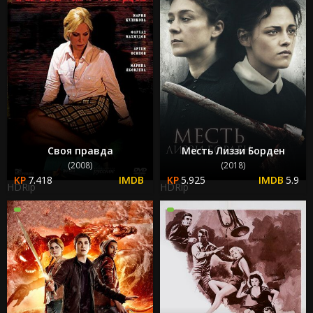
Своя правда
Месть Лиззи Борден
(2008)
(2018)
7.418
5.925
5.9
HDRip
HDRip