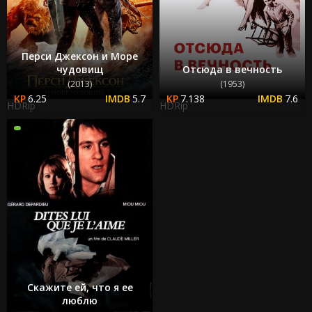
Перси Джексон и Море
чудовищ
Отсюда в вечность
(2013)
(1953)
6.25
5.7
7.138
7.6
HDRip
HDRip
Скажите ей, что я ее
люблю