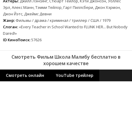
Актеры:
Джилл Лэнсинг, Стюарт Тейлор, Кэти Джонсон, Уоллес
Эрл, Алекс Манн, Тэмми Тейлор, Гарт Пиллсбери, Джон Хэрмон,
Джон Йэтс, Джеймс Девни
Жанр:
Фильмы / драма / криминал / триллер / США / 1979
Слоган:
«Every Teacher in School Wanted to FLUNK HER... But Nobody
Dared!»
ID КиноПоиск:
57626
Смотреть Фильм Школа Малибу бесплатно в
хорошем качестве
Смотреть онлайн
YouTube трейлер