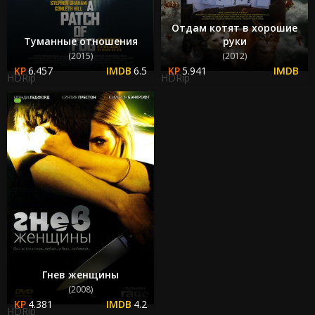
Отдам котят в хорошие
Туманные отношения
руки
(2015)
(2012)
6.457
6.5
5.941
HDRip
HDRip
Гнев женщины
(2008)
4.381
4.2
HDRip