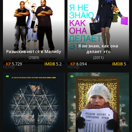
Я не знаю, как она
Разыскиваются в Малибу
делает это
(2003)
(2011)
5.729
5.2
6.094
5
HDRip
HDRip