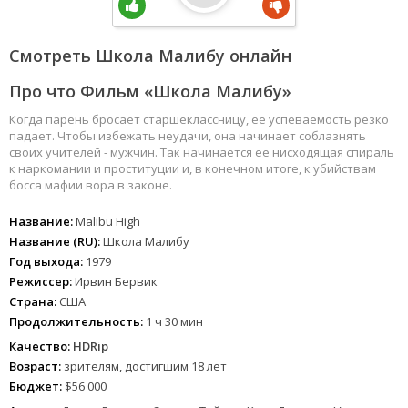
Смотреть Школа Малибу онлайн
Про что Фильм «Школа Малибу»
Когда парень бросает старшеклассницу, ее успеваемость резко
падает. Чтобы избежать неудачи, она начинает соблазнять
своих учителей - мужчин. Так начинается ее нисходящая спираль
к наркомании и проституции и, в конечном итоге, к убийствам
босса мафии вора в законе.
Название:
Malibu High
Название (RU):
Школа Малибу
Год выхода:
1979
Режиссер:
Ирвин Бервик
Страна:
США
Продолжительность:
1 ч 30 мин
Качество:
HDRip
Возраст:
зрителям, достигшим 18 лет
Бюджет:
$56 000