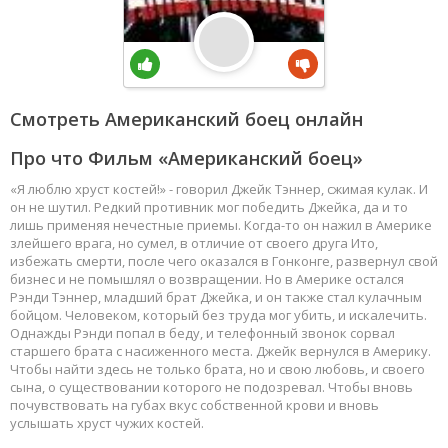
Смотреть Американский боец онлайн
Про что Фильм «Американский боец»
«Я люблю хруст костей!» - говорил Джейк Тэннер, сжимая кулак. И
он не шутил. Редкий противник мог победить Джейка, да и то
лишь применяя нечестные приемы. Когда-то он нажил в Америке
злейшего врага, но сумел, в отличие от своего друга Ито,
избежать смерти, после чего оказался в Гонконге, развернул свой
бизнес и не помышлял о возвращении. Но в Америке остался
Рэнди Тэннер, младший брат Джейка, и он также стал кулачным
бойцом. Человеком, который без труда мог убить, и искалечить.
Однажды Рэнди попал в беду, и телефонный звонок сорвал
старшего брата с насиженного места. Джейк вернулся в Америку.
Чтобы найти здесь не только брата, но и свою любовь, и своего
сына, о существовании которого не подозревал. Чтобы вновь
почувствовать на губах вкус собственной крови и вновь
услышать хруст чужих костей.