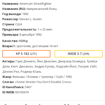
Название:
American Streetfighter
Название (RU):
Американский боец
Год выхода:
1992
Режиссер:
Steven L. Austin
Страна:
США
Продолжительность:
1 ч 25 мин
Премьера:
8 декабря 1992
Качество:
HDRip
Возраст:
зрителям, достигшим 16 лет
5.182
3.7
(271)
(299)
Актеры:
Гэри Дэниелс, Йен Джэклин, Джералд Окамура, Трейси
Дэли, Кент Дюканон, Эндрю Купер, Лоррэйн Йонг, Патрик Уэйт,
Дэннис Риз, Роджер Юань
Жанр:
Фильмы / боевик / триллер / США / 1992
Слоган:
«Some Streets You Don't Double Cross»
ID КиноПоиск:
5467
ID IMDB:
tt0103674