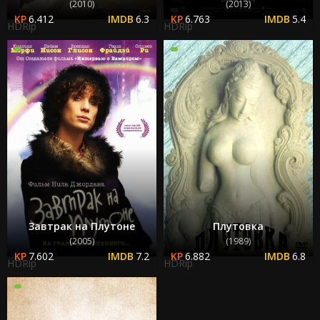
(2010)
(2013)
6.412
6.3
6.763
5.4
HDRip
HDRip
Завтрак на Плутоне
Плутовка
(2005)
(1989)
7.602
7.2
6.882
6.8
HDRip
HDRip