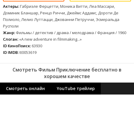
Актеры:
Габриэле Ферцетти, Моника Витти, Леа Массари,
Доминик Бланшар, Ренцо Риччи, Джеймс Аддамс, Дороти Де
Полиоло, Лелио Луттацци, Джованни Петруччи, Эсмеральда
Русполи
Жанр:
Фильмы / детектив / драма / мелодрама / Франция / 1960
Слоган:
«A new adventure in filmmaking...»
ID КиноПоиск:
63930
ID IMDB:
tt0053619
Смотреть Фильм Приключение бесплатно в
хорошем качестве
Смотреть онлайн
YouTube трейлер