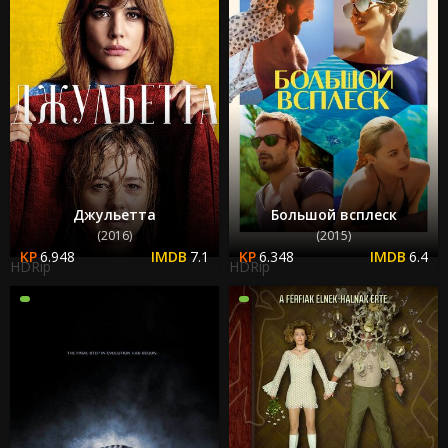
Джульетта
Большой всплеск
(2016)
(2015)
6.948
7.1
6.348
6.4
HDRip
HDRip