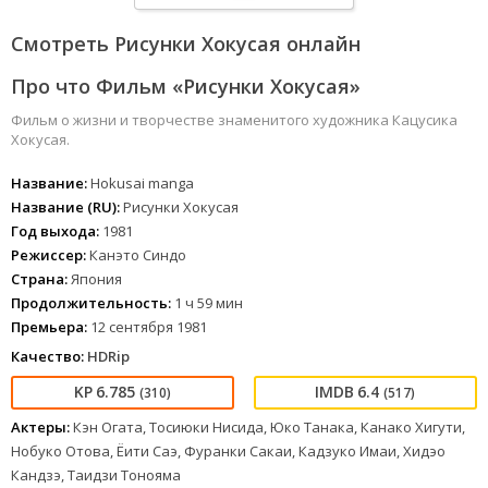
Смотреть Рисунки Хокусая онлайн
Про что Фильм «Рисунки Хокусая»
Фильм о жизни и творчестве знаменитого художника Кацусика
Хокусая.
Название:
Hokusai manga
Название (RU):
Рисунки Хокусая
Год выхода:
1981
Режиссер:
Канэто Синдо
Страна:
Япония
Продолжительность:
1 ч 59 мин
Премьера:
12 сентября 1981
Качество:
HDRip
6.785
6.4
(310)
(517)
Актеры:
Кэн Огата, Тосиюки Нисида, Юко Танака, Канако Хигути,
Нобуко Отова, Ёити Саэ, Фуранки Сакаи, Кадзуко Имаи, Хидэо
Кандзэ, Таидзи Тонояма