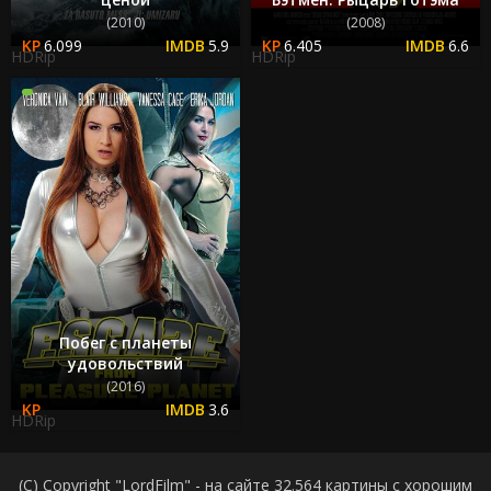
(2010)
(2008)
6.099
5.9
6.405
6.6
HDRip
HDRip
Побег с планеты
удовольствий
(2016)
3.6
HDRip
(C) Copyright "LordFilm" - на сайте 32.564 картины с хорошим