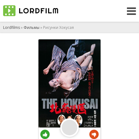
Lordfilms
»
Фильмы
» Рисунки Хокусая