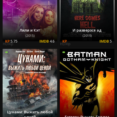
Лили и Кэт
И разверзся ад
(2015)
(2019)
5.75
4.6
5
HDRip
HDRip
Цунами: Выжить любой
ценой
Бэтмен: Рыцарь Готэма