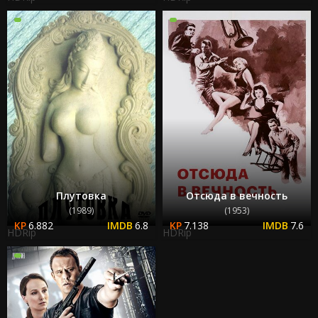
Плутовка
Отсюда в вечность
(1989)
(1953)
6.882
6.8
7.138
7.6
HDRip
HDRip