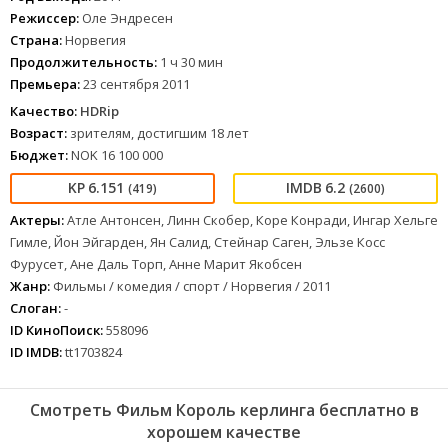
Режиссер:
Оле Эндресен
Страна:
Норвегия
Продолжительность:
1 ч 30 мин
Премьера:
23 сентября 2011
Качество:
HDRip
Возраст:
зрителям, достигшим 18 лет
Бюджет:
NOK 16 100 000
6.151
6.2
(419)
(2600)
Актеры:
Атле Антонсен, Линн Скобер, Коре Конради, Ингар Хельге
Гимле, Йон Эйгарден, Ян Салид, Стейнар Саген, Эльзе Косс
Фурусет, Ане Даль Торп, Анне Марит Якобсен
Жанр:
Фильмы / комедия / спорт / Норвегия / 2011
Слоган:
-
ID КиноПоиск:
558096
ID IMDB:
tt1703824
Смотреть Фильм Король керлинга бесплатно в
хорошем качестве