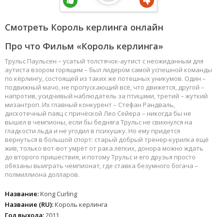
Смотреть Король керлинга онлайн
Про что Фильм «Король керлинга»
Трульс Паульсен – усатый толстячок-аутист с неожиданным для
аутиста взором горящим – был лидером самой успешной команды
по кёрлингу, состоящей из таких же потешных уникумов. Один –
подвижный мачо, не пропускающий всё, что движется, другой –
напротив, усидчивый наблюдатель за птицами, третий – жуткий
мизантроп. Их главный конкурент – Стефан Рандваль,
дискотечный паяц с причёской Лео Сейера – никогда бы не
вышел в чемпионы, если бы бедняга Трульс не свихнулся на
гладкости льда и не угодил в психушку. Но ему придется
вернуться в большой спорт: старый добрый тренер-курилка ещё
жив, только вот-вот умрёт от рака лёгких, донора можно ждать
до второго пришествия, и потому Трульс и его друзья просто
обязаны выиграть чемпионат, где ставка безумного богача –
полмиллиона долларов.
Название:
Kong Curling
Название (RU):
Король керлинга
Год выхода:
2011