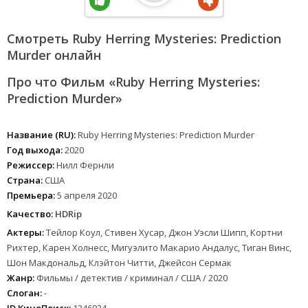
Смотреть Ruby Herring Mysteries: Prediction
Murder онлайн
Про что Фильм «Ruby Herring Mysteries:
Prediction Murder»
Название (RU):
Ruby Herring Mysteries: Prediction Murder
Год выхода:
2020
Режиссер:
Нилл Фернли
Страна:
США
Премьера:
5 апреля 2020
Качество:
HDRip
Актеры:
Тейлор Коул, Стивен Хусар, Джон Уэсли Шипп, Кортни
Рихтер, Карен Холнесс, Мигуэлито Макарио Андалус, Тиган Винс,
Шон Макдональд, Клэйтон Читти, Джейсон Сермак
Жанр:
Фильмы / детектив / криминал / США / 2020
Слоган:
-