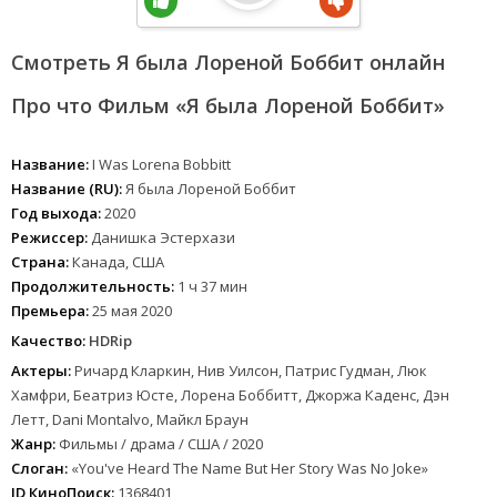
Смотреть Я была Лореной Боббит онлайн
Про что Фильм «Я была Лореной Боббит»
Название:
I Was Lorena Bobbitt
Название (RU):
Я была Лореной Боббит
Год выхода:
2020
Режиссер:
Данишка Эстерхази
Страна:
Канада, США
Продолжительность:
1 ч 37 мин
Премьера:
25 мая 2020
Качество:
HDRip
Актеры:
Ричард Кларкин, Нив Уилсон, Патрис Гудман, Люк
Хамфри, Беатриз Юсте, Лорена Боббитт, Джоржа Каденс, Дэн
Летт, Dani Montalvo, Майкл Браун
Жанр:
Фильмы / драма / США / 2020
Слоган:
«You've Heard The Name But Her Story Was No Joke»
ID КиноПоиск:
1368401