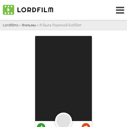
Lordfilms
»
Фильмы
» Я была Лореной Боббит