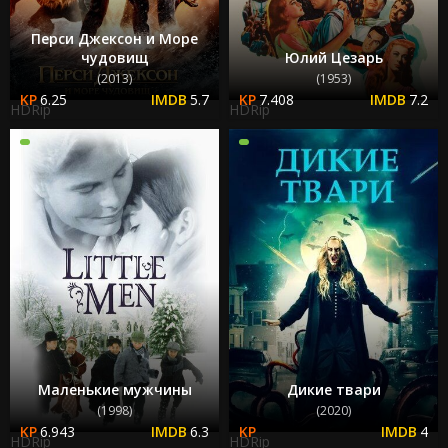
Перси Джексон и Море
чудовищ
Юлий Цезарь
(2013)
(1953)
6.25
5.7
7.408
7.2
HDRip
HDRip
Маленькие мужчины
Дикие твари
(1998)
(2020)
6.943
6.3
4
HDRip
HDRip