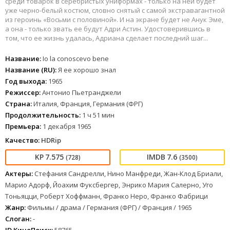
среди товарок в серебристых униформах - только на ней будет
уже черно-белый костюм, словно снятый с самой экстравагантной
из героинь «Восьми с половиной». И на экране будет не Анук Эме,
а она - только звать ее будут Адри Астин. Удостоверившись в
том, что ее жизнь удалась, Адриана сделает последний шаг...
Название:
Io la conoscevo bene
Название (RU):
Я ее хорошо знал
Год выхода:
1965
Режиссер:
Антонио Пьетранджели
Страна:
Италия, Франция, Германия (ФРГ)
Продолжительность:
1 ч 51 мин
Премьера:
1 декабря 1965
Качество:
HDRip
7.575
7.6
(728)
(3500)
Актеры:
Стефания Сандрелли, Нино Манфреди, Жан-Клод Бриали,
Марио Адорф, Йоахим Фуксбергер, Энрико Мария Салерно, Уго
Тоньяцци, Роберт Хоффманн, Франко Неро, Франко Фабрици
Жанр:
Фильмы / драма / Германия (ФРГ) / Франция / 1965
Слоган:
-
ID КиноПоиск:
58765