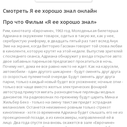
Смотреть Я ее хорошо знал онлайн
Про что Фильм «Я ее хорошо знал»
Рим, кинотеатр «Еврочине», 1963 год. Молоденькая билетерша
Адриана в окружении товарок, одетых в такую же, как у нее,
серебристую униформу, в двадцать пятый раз тает вслед Анук
Эме на экране, когда Витторио Гассман говорит той слова любви
в киноленте, которую крутят на этой неделе. Выпустив зрителей
с последнего сеанса, Адриана обнаружит у входа открытое авто:
двое забавных пареньков предлагают прокатиться в ночь.
Почему нет, дома ее все равно никто не ждет. Как на карусели,
автомобили - один другого шикарнее - будут сменять друг друга
со скоростью пулеметной очереди. Будут сменять друг друга
парни, только каждый новый будет все ухоженнее; ночные огни -
только все чаще вместо желтых электрических фонарей
автострад примутся мигать разноцветные гирлянды модных
дансингов. На радиоволнах по-прежнему будут царить Мина и
Жильбер Беко - только на смену твистам придет эстрадная
меланхолия. Останется неизменно ровным только стрекот
кинопленки - хотя со временем Адриана будет слышать его не из
проекционной позади, а из кинокамеры, направленной ей в
лицо. Два года спустя она вновь окажется в зале «Еврочине»