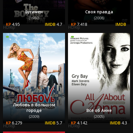
Бугимен
Своя правда
(1980)
(2008)
4.95
4.7
7.418
HDRip
HDRip
Любовь в большом
городе
Всё об Анне
(2009)
(2005)
6.279
5.7
4.142
4.3
HDRip
HDRip