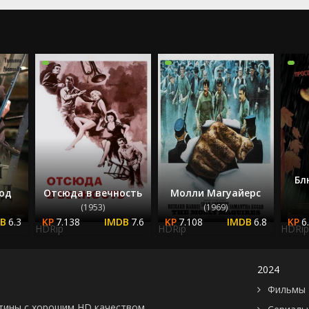
Бл
од
Отсюда в вечность
Молли Магуайерс
(1953)
(1969)
6.3
7.138
7.6
7.108
6.8
6
HDRip
HDRip
HDRip
2024
Фильмы 
картины с хорошим HD качеством.