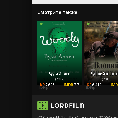
Смотрите также
Вуди Аллен
Вдовий парох
(2012)
(2010)
7.626
7.7
6.412
HDRip
HDRip
(C) Copyright "LordFilm" - на сайте 32.564 