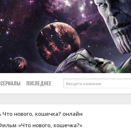
СЕРИАЛЫ
ПОСЛЕДНЕЕ
 Что нового, кошечка? онлайн
я
биография
Россия
Австралия
1953
1957
боевик
США
Аргентина
1955
1967
Фильм «Что нового, кошечка?»