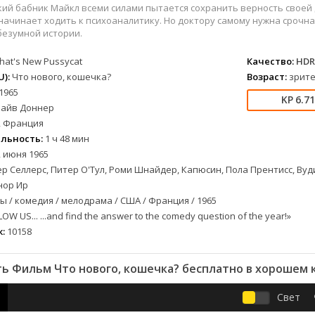
вестерн
СССР
Бразилия
1957
1968
ий бабник Майкл всеми силами пытается сохранить верность своей д
военный
Австралия
Великобритания
1958
1973
начинает ходить к психоаналитику. Но доктору самому нужна срочна
безумной истории.
детектив
Австрия
Венгрия
1959
1974
документальный
Алжир
Венесуэла
1960
1981
hat's New Pussycat
Качество:
HDR
лых
драма
Аргентина
Германия
1961
1986
):
Что нового, кошечка?
Возраст:
зрите
1965
альный
история
Беларусь
Германия (ГДР)
1962
1988
6.7
лайв Доннер
комедия
Бельгия
Греция
1963
1990
 Франция
короткометражка
Болгария
Казахстан
1964
1993
льность:
1 ч 48 мин
криминал
Бразилия
Канада
1965
1996
 июня 1965
етражка
мелодрама
Великобритания
Китай
1966
1997
р Селлерс, Питер О'Тул, Роми Шнайдер, Капюсин, Пола Прентисс, Вуди
приключения
Венгрия
Колумбия
1967
1998
нор Ир
 / комедия / мелодрама / США / Франция / 1965
а
семейный
Вьетнам
Корея Южная
1968
2001
OW US... ...and find the answer to the comedy question of the year!»
спорт
Гватемала
Мексика
1969
2003
:
10158
триллер
Германия (ГДР)
Новая Зеландия
1970
2004
ния
ужасы
Германия (ФРГ)
Норвегия
1971
2005
ь Фильм Что нового, кошечка? бесплатно в хорошем 
фантастика
Гонконг
Польша
1972
2006
фэнтези
Греция
Таиланд
1973
2007
Свет
музыка
Дания
Тайвань
1974
2008