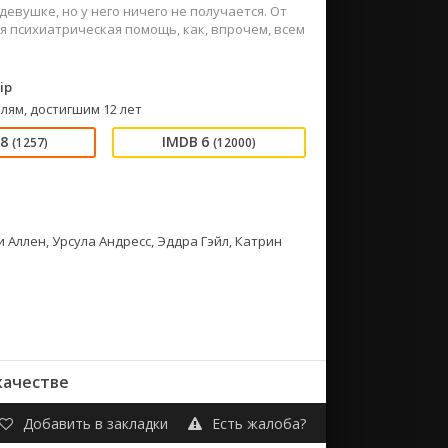
евушке, но у него ничего не получается. От
я психиатрическая помощь, как, впрочем, всем
ip
лям, достигшим 12 лет
18
6
(1257)
(12000)
 Аллен, Урсула Андресс, Эддра Гэйл, Катрин
качестве
Добавить в закладки
Есть жалоба?