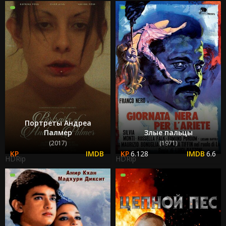
Портреты Андреа
Палмер
Злые пальцы
(2017)
(1971)
6.128
6.6
HDRip
HDRip