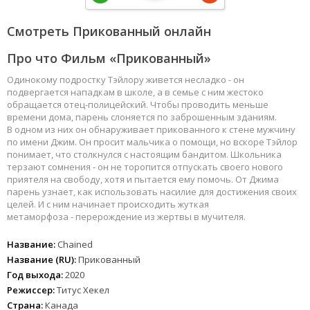
Смотреть Прикованный онлайн
Про что Фильм «Прикованный»
Одинокому подростку Тэйлору живется несладко - он
подвергается нападкам в школе, а в семье с ним жестоко
обращается отец-полицейский. Чтобы проводить меньше
времени дома, парень слоняется по заброшенным зданиям.
В одном из них он обнаруживает прикованного к стене мужчину
по имени Джим. Он просит мальчика о помощи, но вскоре Тэйлор
понимает, что столкнулся с настоящим бандитом. Школьника
терзают сомнения - он не торопится отпускать своего нового
приятеля на свободу, хотя и пытается ему помочь. От Джима
парень узнает, как использовать насилие для достижения своих
целей. И с ним начинает происходить жуткая
метаморфоза - перерождение из жертвы в мучителя.
Название:
Chained
Название (RU):
Прикованный
Год выхода:
2020
Режиссер:
Титус Хекел
Страна:
Канада