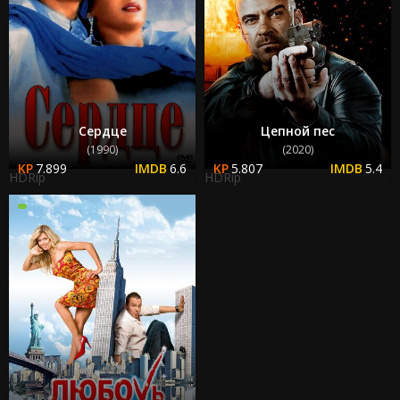
Сердце
Цепной пес
(1990)
(2020)
7.899
6.6
5.807
5.4
HDRip
HDRip