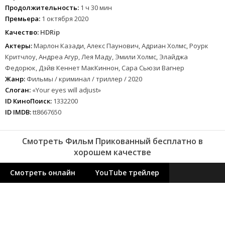
Продолжительность:
1 ч 30 мин
Премьера:
1 октября 2020
Качество:
HDRip
Актеры:
Марлон Казади, Алекс Паунович, Адриан Холмс, Роурк
Критчлоу, Андреа Агур, Лея Маду, Эмили Холмс, Элайджа
Федорюк, Дэйв Кеннет МакКиннон, Сара Сьюзи Вагнер
Жанр:
Фильмы / криминал / триллер / 2020
Слоган:
«Your eyes will adjust»
ID КиноПоиск:
1332200
ID IMDB:
tt8667650
Смотреть Фильм Прикованный бесплатно в
хорошем качестве
Смотреть онлайн
YouTube трейлер