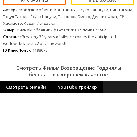
(412)
(3300)
Актеры:
Кэйдзю Кобаяси, Кэн Танака, Ясуко Савагути, Син Такума,
Тэцуя Такэда, Ёсукэ Нацуки, Такэнори Эмото, Деннис Фалт, Сё
Хасимото, Кодзи Исидзака
Жанр:
Фильмы / боевик / фантастика / Япония / 1984
Слоган:
«Breaking 30 years of silence comes the anticipated-
worldwide latest «Godzilla» work!»
ID КиноПоиск:
1198078
Смотреть Фильм Возвращение Годзиллы
бесплатно в хорошем качестве
Смотреть онлайн
YouTube трейлер