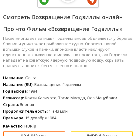
Смотреть Возвращение Годзиллы онлайн
Про что Фильм «Возвращение Годзиллы»
После многих лет затишья Годзилла вновь объявляется у берегов
Японии и уничтожает рыболовное судно. Опасаясь новой
вспышки слухов и паники, японские власти изолируют
единственного выжившего моряка, но после того, как Годзилла
нападает на советскую ядерную подводную лодку, скрывать
правду становится бессмысленно и опасно.
Название:
Gojira
Название (RU):
Возвращение Годзиллы
Год выхода:
1984
Режиссер:
Кодзи Хасимото, Тосио Масуда, Сюэ Мацубаяси
Страна:
Япония
Продолжительность:
1 ч 43 мин
Премьера:
15 декабря 1984
Качество:
HDRip
6.643
6.8