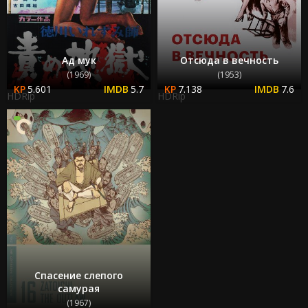
Ад мук
Отсюда в вечность
(1969)
(1953)
5.601
5.7
7.138
7.6
HDRip
HDRip
Спасение слепого
самурая
(1967)