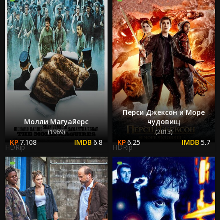
Перси Джексон и Море
Молли Магуайерс
чудовищ
(1969)
(2013)
7.108
6.8
6.25
5.7
HDRip
HDRip