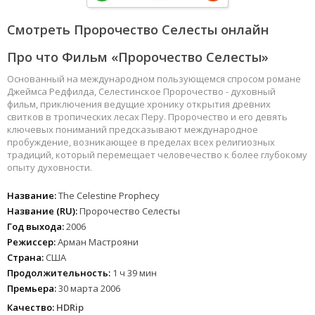
Смотреть Пророчество Селесты онлайн
Про что Фильм «Пророчество Селесты»
Основанный на международном пользующемся спросом романе
Джеймса Редфилда, Селестинское Пророчество - духовный
фильм, приключения ведущие хронику открытия древних
свитков в тропических лесах Перу. Пророчество и его девять
ключевых пониманий предсказывают международное
пробуждение, возникающее в пределах всех религиозных
традиций, который перемещает человечество к более глубокому
опыту духовности.
Название:
The Celestine Prophecy
Название (RU):
Пророчество Селесты
Год выхода:
2006
Режиссер:
Арман Мастрояни
Страна:
США
Продолжительность:
1 ч 39 мин
Премьера:
30 марта 2006
Качество:
HDRip