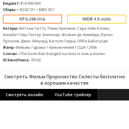
Бюджет:
$10 000 000
Сборы:
+ $238 721 = $855 957
6.248
4.9
(554)
(4200)
Актеры:
Мэттью Сеттл, Томас Кречман, Сара Уэйн Кэллис,
Аннабет Гиш, Гектор Элизондо, Жоакин де Алмейда, Юрген
Прохнов, Джон Эйлуорд, Кастуло Герра, Обба Бабатунде
Жанр:
Фильмы / драма / приключения / США / 2006
Слоган:
«The book that changed our lives is now a movie»
ID КиноПоиск:
78126
Смотреть Фильм Пророчество Селесты бесплатно
в хорошем качестве
Смотреть онлайн
YouTube трейлер