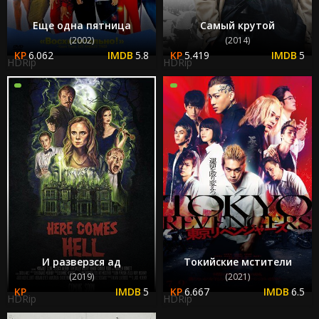
Еще одна пятница
Самый крутой
(2002)
(2014)
6.062
5.8
5.419
5
HDRip
HDRip
И разверзся ад
Токийские мстители
(2019)
(2021)
5
6.667
6.5
HDRip
HDRip