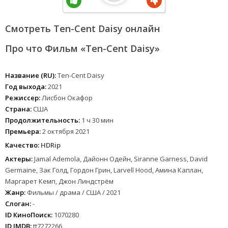
Смотреть Ten-Cent Daisy онлайн
Про что Фильм «Ten-Cent Daisy»
Название (RU):
Ten-Cent Daisy
Год выхода:
2021
Режиссер:
Лисбон Окафор
Страна:
США
Продолжительность:
1 ч 30 мин
Премьера:
2 октября 2021
Качество:
HDRip
Актеры:
Jamal Ademola, Дайонн Одейн, Siranne Garness, David
Germaine, Зак Голд, Гордон Грин, Larvell Hood, Амина Каплан,
Маргарет Кемп, Джон Линдстрём
Жанр:
Фильмы / драма / США / 2021
Слоган:
-
ID КиноПоиск:
1070280
ID IMDB:
tt7272266