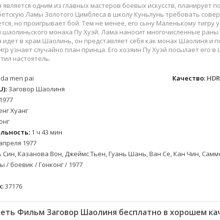
вестерн
СССР
Бразилия
1957
1968
 является одним из главных мастеров боевых искусств, планирует п
военный
Австралия
Великобритания
1958
1973
ибетскую Ламы Золотого Цимблеса в школу Куньлунь требовать сове
тся, но проигрывает бой. Тем не менее, его сыну Маленькому тигру 
детектив
Австрия
Венгрия
1959
1974
шаолиньского монаха Пу Хуэй. Лама наносит многочисленные раны П
документальный
Алжир
Венесуэла
1960
1981
 идет в храм Шаолинь, он представляет себя как монах Шаолиня и п
гр узнает случайно план принца. Его хозяин Пу Хуэй посылает его 
лых
драма
Аргентина
Германия
1961
1986
тил настоятель.
альный
история
Беларусь
Германия (ГДР)
1962
1988
комедия
Бельгия
Греция
1963
1990
 da men pai
Качество:
HDR
):
Заговор Шаолиня
короткометражка
Болгария
Казахстан
1964
1993
1977
криминал
Бразилия
Канада
1965
1996
енг Хуанг
етражка
мелодрама
Великобритания
Китай
1966
1997
онг
приключения
Венгрия
Колумбия
1967
1998
льность:
1 ч 43 мин
а
семейный
Вьетнам
Корея Южная
1968
2001
апреля 1977
 Син, Казанова Вон, Джеймс Тьен, Гуань Шань, Ван Се, Кан Чин, Самм
спорт
Гватемала
Мексика
1969
2003
 / боевик / Гонконг / 1977
триллер
Германия (ГДР)
Новая Зеландия
1970
2004
ния
ужасы
Германия (ФРГ)
Норвегия
1971
2005
:
37176
фантастика
Гонконг
Польша
1972
2006
фэнтези
Греция
Таиланд
1973
2007
еть Фильм Заговор Шаолиня бесплатно в хорошем ка
музыка
Дания
Тайвань
1974
2008