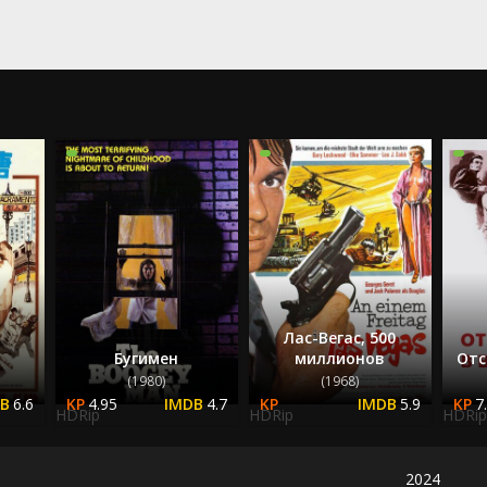
Лас-Вегас, 500
Бугимен
миллионов
Отс
(1980)
(1968)
6.6
4.95
4.7
5.9
7
HDRip
HDRip
HDRip
2024