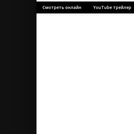
ужасы
Смотреть онлайн
YouTube трейлер
фантасти
фильм-ну
фэнтези