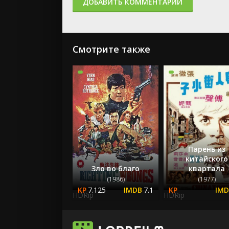
ДОБАВИТЬ КОММЕНТАРИЙ
Смотрите также
Парень из
китайского
Зло во благо
квартала
(1986)
(1977)
7.125
7.1
HDRip
HDRip