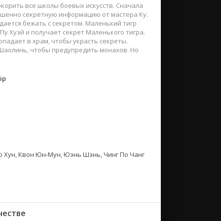
окорить все школы боевых искусств. Сначала
ршенно секретную информацию от мастера Ку.
удается бежать с секретом. Маленький тигр
у Хуэй и получает секрет Маленького тигра.
опадает в храм, чтобы украсть секреты.
в Шаолинь, чтобы предупредить монахов. Но
ip
о Хун, Квон Юн-Мун, Юэнь Шэнь, Чинг По Чанг
честве