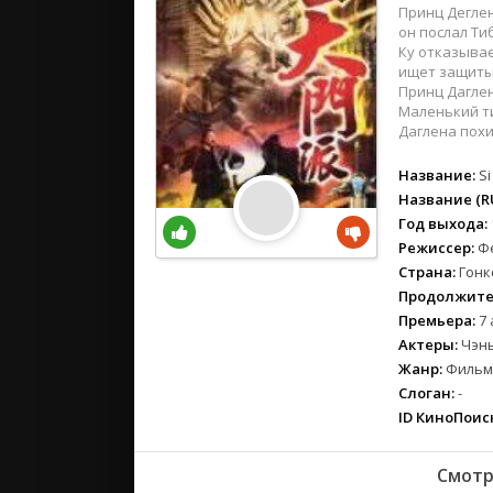
вестерн
Принц Деглен
военный
он послал Т
Ку отказывае
детектив
ищет защиты 
детский
Принц Даглен
Маленький ти
для взрос
Даглена похи
документ
история
Название:
Si
Название (RU
драма
Год выхода:
комедия
Режиссер:
Ф
коротком
Страна:
Гонк
криминал
Продолжите
мелодрам
Премьера:
7 
Актеры:
Чэнь
музыка
Жанр:
Фильмы
мюзикл
Слоган:
-
приключе
ID КиноПоиск
семейный
спорт
Смотр
триллер