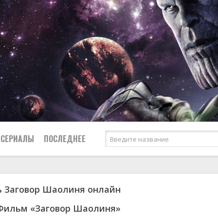
СЕРИАЛЫ
ПОСЛЕДНЕЕ
ь Заговор Шаолиня онлайн
я
биография
Россия
Австралия
1953
1957
боевик
США
Аргентина
1955
1967
 Фильм «Заговор Шаолиня»