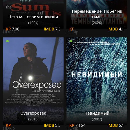
Перемещение: Побег из
Чего мы стоим в жизни
тьмы
(1994)
(2020)
7.08
7.3
4.1
HDRip
HDRip
Overexposed
Невидимый
(2018)
(2007)
5.5
7.164
6.1
HDRip
HDRip