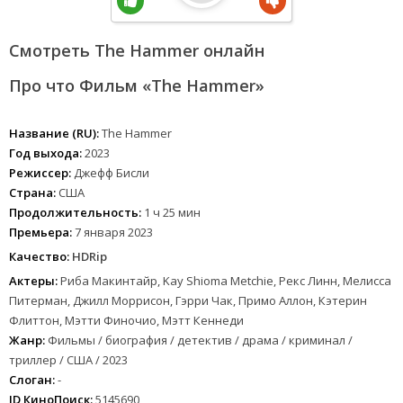
Смотреть The Hammer онлайн
Про что Фильм «The Hammer»
Название (RU):
The Hammer
Год выхода:
2023
Режиссер:
Джефф Бисли
Страна:
США
Продолжительность:
1 ч 25 мин
Премьера:
7 января 2023
Качество:
HDRip
Актеры:
Риба Макинтайр, Kay Shioma Metchie, Рекс Линн, Мелисса
Питерман, Джилл Моррисон, Гэрри Чак, Примо Аллон, Кэтерин
Флиттон, Мэтти Финочио, Мэтт Кеннеди
Жанр:
Фильмы / биография / детектив / драма / криминал /
триллер / США / 2023
Слоган:
-
ID КиноПоиск:
5145690