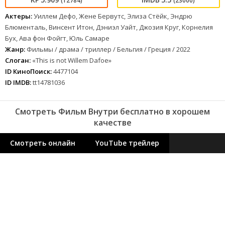
(12784)
(23000)
Актеры:
Уиллем Дефо, Жене Бервутс, Элиза Стёйк, Эндрю
Блюменталь, Винсент Итон, Дэниэл Уайт, Джозия Круг, Корнелия
Бух, Ава фон Фойгт, Юль Самаре
Жанр:
Фильмы / драма / триллер / Бельгия / Греция / 2022
Слоган:
«This is not Willem Dafoe»
ID КиноПоиск:
4477104
ID IMDB:
tt14781036
Смотреть Фильм Внутри бесплатно в хорошем
качестве
Смотреть онлайн
YouTube трейлер