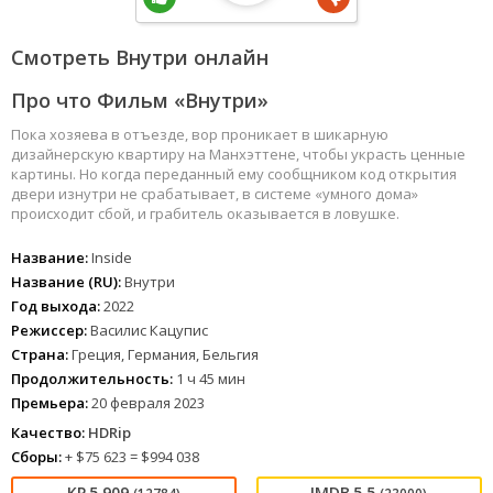
Смотреть Внутри онлайн
Про что Фильм «Внутри»
Пока хозяева в отъезде, вор проникает в шикарную
дизайнерскую квартиру на Манхэттене, чтобы украсть ценные
картины. Но когда переданный ему сообщником код открытия
двери изнутри не срабатывает, в системе «умного дома»
происходит сбой, и грабитель оказывается в ловушке.
Название:
Inside
Название (RU):
Внутри
Год выхода:
2022
Режиссер:
Василис Кацупис
Страна:
Греция, Германия, Бельгия
Продолжительность:
1 ч 45 мин
Премьера:
20 февраля 2023
Качество:
HDRip
Сборы:
+ $75 623 = $994 038
5.909
5.5