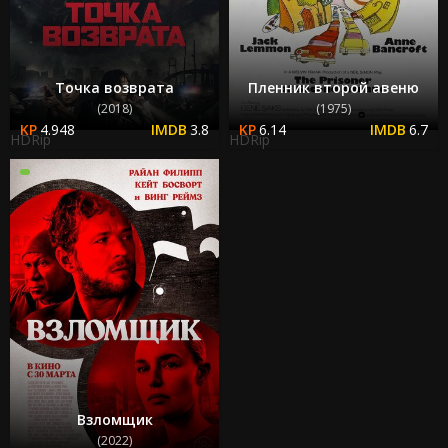
Точка возврата
Пленник второй авеню
(2018)
(1975)
4.948
3.8
6.14
6.7
HDRip
HDRip
Взломщик
(2022)