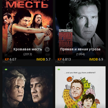
Кровавая месть
Прямая и явная угроза
(2013)
(1994)
6.07
5.7
6.813
6.9
HDRip
HDRip