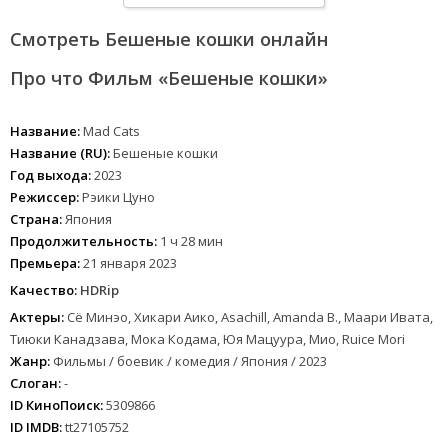
Смотреть Бешеные кошки онлайн
Про что Фильм «Бешеные кошки»
Название:
Mad Cats
Название (RU):
Бешеные кошки
Год выхода:
2023
Режиссер:
Рэики Цуно
Страна:
Япония
Продолжительность:
1 ч 28 мин
Премьера:
21 января 2023
Качество:
HDRip
Актеры:
Сё Минэо, Хикари Аико, Asachill, Amanda B., Маари Ивата,
Тиюки Канадзава, Мока Кодама, Юя Мацуура, Мио, Ruice Mori
Жанр:
Фильмы / боевик / комедия / Япония / 2023
Слоган:
-
ID КиноПоиск:
5309866
ID IMDB:
tt27105752