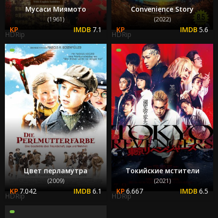
Мусаси Миямото
Convenience Story
(1961)
(2022)
7.1
5.6
HDRip
HDRip
Цвет перламутра
Токийские мстители
(2009)
(2021)
7.042
6.1
6.667
6.5
HDRip
HDRip