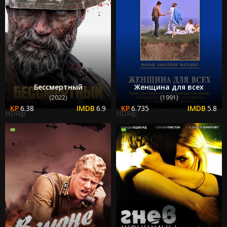
Бессмертный
Женщина для всех
(2022)
(1991)
6.38
6.9
6.735
5.8
HDRip
HDRip