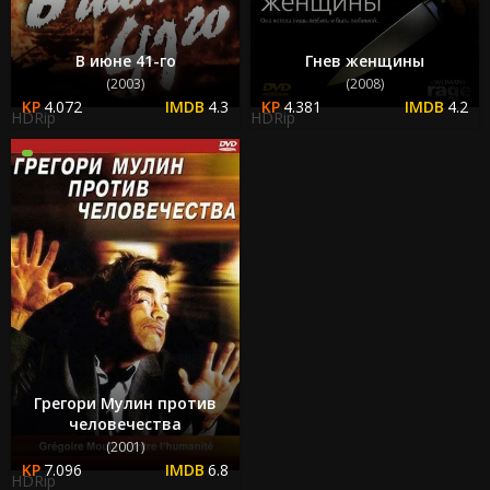
В июне 41-го
Гнев женщины
(2003)
(2008)
4.072
4.3
4.381
4.2
HDRip
HDRip
Грегори Мулин против
человечества
(2001)
7.096
6.8
HDRip