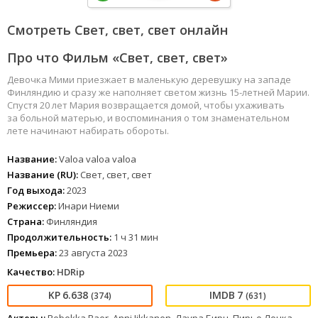
Смотреть Свет, свет, свет онлайн
Про что Фильм «Свет, свет, свет»
Девочка Мими приезжает в маленькую деревушку на западе
Финляндию и сразу же наполняет светом жизнь 15-летней Марии.
Спустя 20 лет Мария возвращается домой, чтобы ухаживать
за больной матерью, и воспоминания о том знаменательном
лете начинают набирать обороты.
Название:
Valoa valoa valoa
Название (RU):
Свет, свет, свет
Год выхода:
2023
Режиссер:
Инари Ниеми
Страна:
Финляндия
Продолжительность:
1 ч 31 мин
Премьера:
23 августа 2023
Качество:
HDRip
6.638
7
(374)
(631)
Актеры:
Rebekka Baer, Anni Iikkanen, Лаура Бирн, Пирьо Лонка,