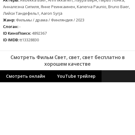
Анналеэна Сипиля, Янне Реинкаинен, Kanerva Paunio, Bruno Baer,
Лийси Тандефельт, Aaron Syrjä
Жанр:
Фильмы / драма / Финляндия / 2023
Слоган:
-
ID КиноПоиск:
4892367
ID IMDB:
tt13328830
Смотреть Фильм Свет, свет, свет бесплатно в
хорошем качестве
Смотреть онлайн
YouTube трейлер