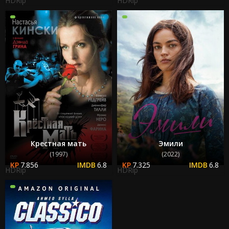
HDRip
HDRip
Крестная мать
Эмили
(1997)
(2022)
7.856
6.8
7.325
6.8
HDRip
HDRip