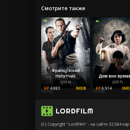
Смотрите также
Французский
попутчик
Дом вне врем
(2016)
(2017)
4.883
6.914
HDRip
HDRip
(C) Copyright "LordFilm" - на сайте 32.564 