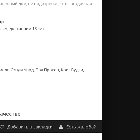
инённый дом, не подозревая, что загадочная
ip
лям, достигшим 18 лет
елс, Сэнди Уорд, Пол Прокоп, Крис Вудли,
качестве
Добавить в закладки
Есть жалоба?