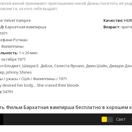
вестерн
СССР
Бразилия
1957
1968
 своей женой принимают приглашение некой Дианы посетить её уед
военный
Австралия
Великобритания
1958
1973
овсем та, за кого себя выдаёт.
детектив
Австрия
Венгрия
1959
1974
he Velvet Vampire
Качество:
HDR
документальный
Алжир
Венесуэла
1960
1981
):
Бархатная вампирша
Возраст:
зрите
лых
драма
Аргентина
Германия
1961
1986
1971
альный
история
Беларусь
Германия (ГДР)
1962
1988
тефани Ротман
 Филиппины
комедия
Бельгия
Греция
1963
1990
льность:
1 ч 20 мин
короткометражка
Болгария
Казахстан
1964
1993
 октября 1971
криминал
Бразилия
Канада
1965
1996
л Блоджет, Шерри Е. ДеБое, Селеста Ярналл, Джин Шэйн, Джерри Дэни
етражка
мелодрама
Великобритания
Китай
1966
1997
ер, Johnny Shines
приключения
Венгрия
Колумбия
1967
1998
 / ужасы / США / Филиппины / 1971
а
семейный
Вьетнам
Корея Южная
1968
2001
 desired her body... She craved their blood»
:
54791
спорт
Гватемала
Мексика
1969
2003
триллер
Германия (ГДР)
Новая Зеландия
1970
2004
ь Фильм Бархатная вампирша бесплатно в хорошем 
ния
ужасы
Германия (ФРГ)
Норвегия
1971
2005
фантастика
Гонконг
Польша
1972
2006
Свет
фэнтези
Греция
Таиланд
1973
2007
музыка
Дания
Тайвань
1974
2008