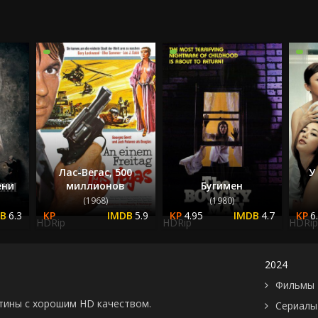
Лас-Вегас, 500
У
ени
миллионов
Бугимен
(1968)
(1980)
6.3
5.9
4.95
4.7
6
HDRip
HDRip
HDRip
2024
Фильмы 
картины с хорошим HD качеством.
Сериалы