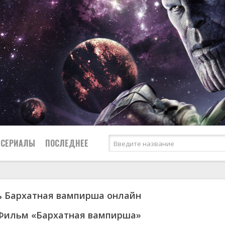
СЕРИАЛЫ
ПОСЛЕДНЕЕ
ь Бархатная вампирша онлайн
я
биография
Россия
Австралия
1953
1957
боевик
США
Аргентина
1955
1967
 Фильм «Бархатная вампирша»