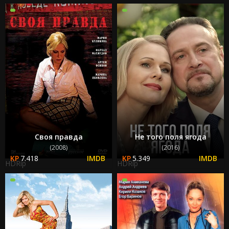
Своя правда
Не того поля ягода
(2008)
(2016)
7.418
5.349
HDRip
HDRip