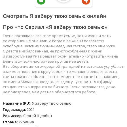
Смотреть Я заберу твою семью онлайн
Про что Сериал «Я заберу твою семью»
Елена посвящала все свое время семье, но ни муж, ни мать
ее стараний не оценили. А когда в ее жизни появляется
освободившаяся из тюрьмы младшая сестра, стало еще хуже.
С детства избалованная, не приспособленная к жизни
и изворотливая Рита решает окончательно «отравить» жизнь
Елене, всячески настраивая против нее детей.
Это оборачивается очередной трагедией и настолько усугубляет
взаимоотношения в кругу семьи, что женщина решает свести
счеты с жизнью. Именно в этот момент ее спасает незнакомец
по имени Михаил и предлагает сделку - устроиться в фирму
его давнего конкурента по бизнесу. Елена соглашается, даже
не подозревая, чем для нее обернется эта работа.
Название (RU):
Я заберу твою семью
Год выхода:
2021
Режиссер:
Сергей Щербин
Страна:
Украина