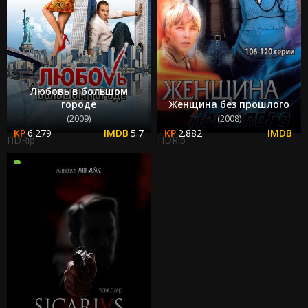
Любовь в большом
городе
Женщина без прошлого
(2009)
(2008)
6.279
5.7
2.882
HDRip
HDRip