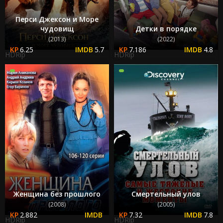
Перси Джексон и Море
чудовищ
Детки в порядке
(2013)
(2022)
6.25
5.7
7.186
4.8
HDRip
HDRip
Женщина без прошлого
Смертельный улов
(2008)
(2005)
2.882
7.32
7.8
HDRip
HDRip