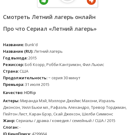
Смотреть Летний лагерь онлайн
Про что Сериал «Летний лагерь»
Название:
Bunk'd
Название (RU):
Летний лагерь
Год выхода:
2015
Режиссер:
Боб Коэрр, Робби Кантримэн, Фил Льюис
Страна:
США
Продолжительность:
~ серия 30 минут
Премьера:
31 июля 2015
Качество:
HDRip
Актеры:
Миранда Мэй, Мэллори Джеймс Махони, Израэль
Джонсон, Уилл Бьюи мл., Рафаэль Алехандро, Тревор Торджман,
Пейтон Лист, Каран Брэр, Скай Джексон, Шелби Симмонс
Жанр:
Сериалы / драма / комедия / семейный / США / 2015
Слоган:
-
ID КиноПоиск:
4299664