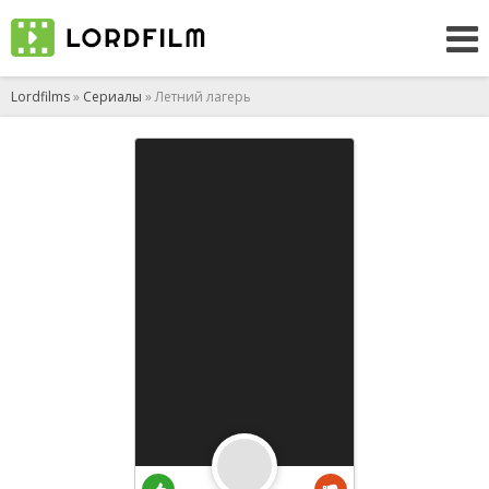
Lordfilms
»
Сериалы
» Летний лагерь