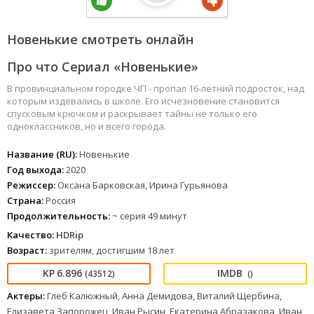
Новенькие смотреть онлайн
Про что Сериал «Новенькие»
В провинциальном городке ЧП - пропал 16-летний подросток, над
которым издевались в школе. Его исчезновение становится
спусковым крючком и раскрывает тайны не только его
одноклассников, но и всего города.
Название (RU):
Новенькие
Год выхода:
2020
Режиссер:
Оксана Барковская, Ирина Гурьянова
Страна:
Россия
Продолжительность:
~ серия 49 минут
Качество:
HDRip
Возраст:
зрителям, достигшим 18 лет
6.896
(43512)
()
Актеры:
Глеб Калюжный, Анна Демидова, Виталий Щербина,
Елизавета Запорожец, Иван Рысин, Екатерина Абразакова, Иван