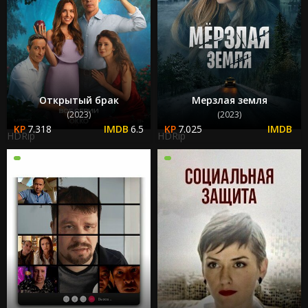
Открытый брак
Мерзлая земля
(2023)
(2023)
7.318
6.5
7.025
HDRip
HDRip