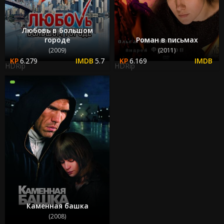
Любовь в большом
городе
Роман в письмах
(2009)
(2011)
6.279
5.7
6.169
HDRip
HDRip
Каменная башка
(2008)