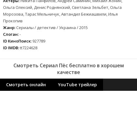
Актеры:
Никита Панфилов, Андрей Саминин, Михаил Жонин,
Ольга Олексий, Денис Роднянский, Светлана Зельбет, Ольга
Морозова, Тарас Мельничук, Автандил Бежиашвили, Илья
Прокопив
Жанр:
Сериалы / детектив / Украина / 2015
Слоган:
-
ID КиноПоиск:
927789
ID IMDB:
tt7224628
Смотреть Сериал Пёс бесплатно в хорошем
качестве
Смотреть онлайн
YouTube трейлер