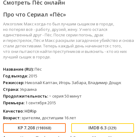
Смотреть Пёс онлайн
Про что Сериал «Пёс»
Алкоголик Макс когда-то был лучшим сыщиком в городе,
но потерял всё - работу, друзей, жену. У него остался
единственный друг - Пёс. После серии погонь, драк
и перестрелок, Пёс и Макс раскрыли загадочное убийство и снова
стали детективами. Теперь каждый день начинается с того,
что они пытаются найти преступников и выяснить - кто из них
лучший сыщик в городе.
Название (RU):
Пёс
Год выхода:
2015
Режиссер:
Николай Каптан, Игорь Забара, Владимир Дощук
Страна:
Украина
Продолжительность:
~ серия 50 минут
Премьера:
1 сентября 2015
Качество:
HDRip
Возраст:
зрителям, достигшим 16 лет
7.208
6.3
(198068)
(329)