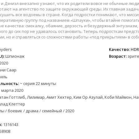
вестерн
СССР
Бразилия
1957
1968
 и Дэниэл внезапно узнают, что их родители вовсе не обычные люд
военный
Австралия
Великобритания
1958
1973
тают на агентство по защите окружающей среды. Их главная задача
сушить все водоемы в стране. Когда подростки понимают, что мисси
детектив
Австрия
Венгрия
1959
1974
еративную группу под названием «Шпауки», чтобы втайне помогать
документальный
Алжир
Венесуэла
1960
1981
е качества: смекалку, обаяние, дерзость и безудержный энтузиазм
рого до сих пор не удавалось остановить. Теперь подросткам предст
лых
драма
Аргентина
Германия
1961
1986
и, но и справляться со сложностями работы «под прикрытием» в соб
альный
история
Беларусь
Германия (ГДР)
1962
1988
комедия
Бельгия
Греция
1963
1990
pyders
Качество:
HDR
):
Шпионаж
Возраст:
зрите
короткометражка
Болгария
Казахстан
1964
1993
2020
криминал
Бразилия
Канада
1965
1996
ани Саар
етражка
мелодрама
Великобритания
Китай
1966
1997
иль
приключения
Венгрия
Колумбия
1967
1998
льность:
~ серия 22 минуты
а
семейный
Вьетнам
Корея Южная
1968
2001
 марта 2020
тан Готтлиб, Лилимар, Амит Хехтер, Ким Ор Азулай, Коби Маймон, На
спорт
Гватемала
Мексика
1969
2003
илад Клеттер
триллер
Германия (ГДР)
Новая Зеландия
1970
2004
ы / боевик / драма / семейный / 2020
ния
ужасы
Германия (ФРГ)
Норвегия
1971
2005
фантастика
Гонконг
Польша
1972
2006
:
1316143
фэнтези
Греция
Таиланд
1973
2007
58908
музыка
Дания
Тайвань
1974
2008