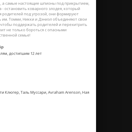
и, а самые настоящие шпионы под прикрытием,
 - остановить коварного злодея, который
я родителей под угрозой, они формируют
 им. Томми, Никки и Дэниэл объединяют свои
, чтобы поддержать родителей и перехитрить
оит не только бороться с опасными
ственной семье!
ip
лям, достигшим 12 лет
ти Клюгер, Таль Муссари, Avraham Arenson, Ная