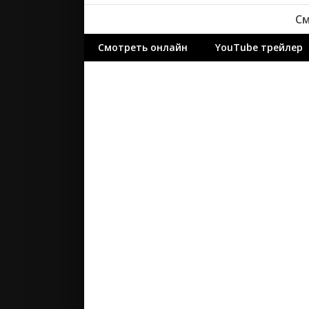
ужасы
См
фантасти
Смотреть онлайн
YouTube трейлер
фильм-ну
фэнтези