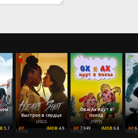
ьшом
Ох и Ах идут в
Выстрел в сердце
поход
(2022)
(1977)
5.7
4.9
7.949
6.8
6
HDRip
HDRip
HDRip