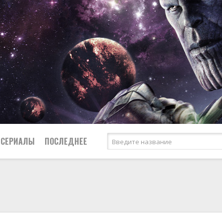
СЕРИАЛЫ
ПОСЛЕДНЕЕ
я
биография
Россия
Австралия
1953
1957
боевик
США
Аргентина
1955
1967