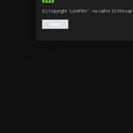
ужасы
(C) Copyright "LordFilm" - на сайте 32.564 
фантасти
фильм-ну
фэнтези