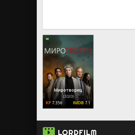
вестерн
военный
детектив
детский
для взрос
документ
история
драма
комедия
коротком
криминал
мелодрам
Миротворец
музыка
(2020)
7.356
7.1
мюзикл
приключе
семейный
спорт
триллер