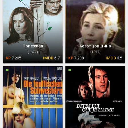
Приезжая
Безотцовщина
(1977)
(1977)
7.205
6.7
7.298
6.5