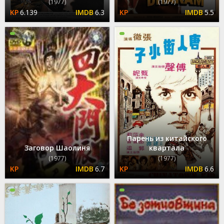
(1977)
(1977)
6.139
6.3
5.5
Парень из китайского
Заговор Шаолиня
квартала
(1977)
(1977)
6.7
6.6