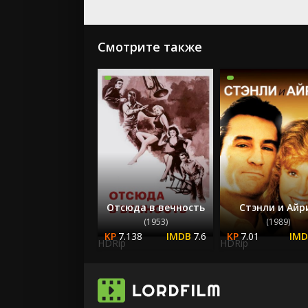
Смотрите также
Отсюда в вечность
Стэнли и Айр
(1953)
(1989)
7.138
7.6
7.01
HDRip
HDRip