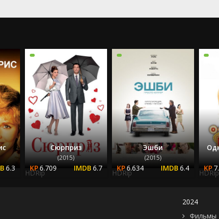
ис
Сюрприз
Эшби
Од
(2015)
(2015)
6.3
6.709
6.7
6.634
6.4
7
HDRip
HDRip
HDRip
2024
Фильмы 