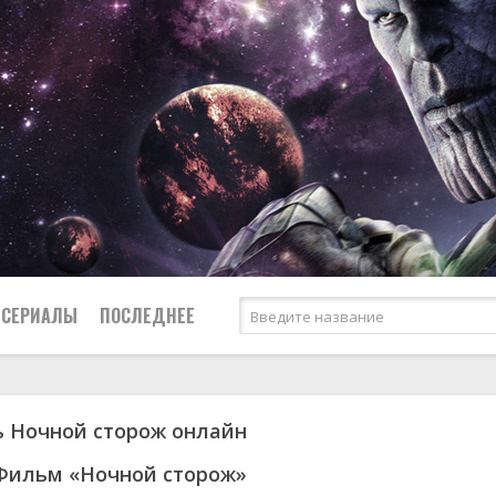
СЕРИАЛЫ
ПОСЛЕДНЕЕ
 Ночной сторож онлайн
я
биография
Россия
Австралия
1953
1957
боевик
США
Аргентина
1955
1967
Фильм «Ночной сторож»