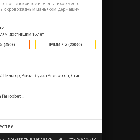
потное, спокойное и очень тихое место
нных кровожадным маньяком, держащим
ip
лям, достигшим 16 лет
68
7.2
(4509)
(20000)
ф Пильгор, Рикке Луиза Андерссон, Стиг
får jobbet !»
естве
Добавить в закладки
Есть жалоба?