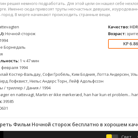
вестерн
СССР
Бразилия
1957
1968
ин решил немного подработать. Для этой цели он нашел себе нехло
военный
Австралия
Великобритания
1958
1973
орге. Именно сюда привозят трупы несчастных девушек, изуродова
ь город. В морге начинают происходить странные вещи.
детектив
Австрия
Венгрия
1959
1974
документальный
Алжир
Венесуэла
1960
1981
attevagten
Качество:
HDR
лых
драма
Аргентина
Германия
1961
1986
):
Ночной сторож
Возраст:
зрите
1994
альный
история
Беларусь
Германия (ГДР)
1962
1988
6.8
ле Борнедаль
комедия
Бельгия
Греция
1963
1990
ия
короткометражка
Болгария
Казахстан
1964
1993
льность:
1 ч 47 мин
криминал
Бразилия
Канада
1965
1996
 февраля 1994
етражка
мелодрама
Великобритания
Китай
1966
1997
лай Костер-Вальдау, Софи Гробёль, Ким Бодния, Лотта Андерсен, Уль
приключения
Венгрия
Колумбия
1967
1998
ирд Лофквист, Нильс Андерс Торн, Лейф Адольфссон
 / триллер / Дания / 1994
а
семейный
Вьетнам
Корея Южная
1968
2001
øger en nattevagt, Martin er ikke mørkeræd, han har kun et problem... han 
спорт
Гватемала
Мексика
1969
2003
:
39585
триллер
Германия (ГДР)
Новая Зеландия
1970
2004
0631
ния
ужасы
Германия (ФРГ)
Норвегия
1971
2005
фантастика
Гонконг
Польша
1972
2006
реть Фильм Ночной сторож бесплатно в хорошем кач
фэнтези
Греция
Таиланд
1973
2007
Свет
музыка
Дания
Тайвань
1974
2008